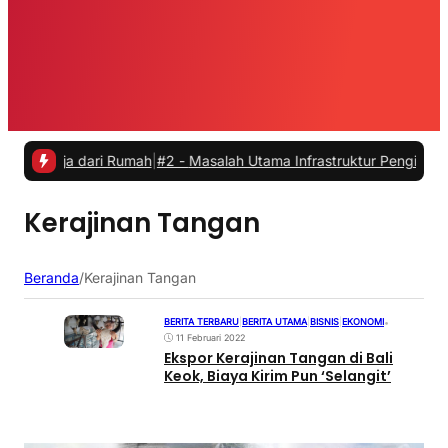
erja dari Rumah
|
#2 -
Masalah Utama Infrastruktur Pengisian Daya un
Kerajinan Tangan
Beranda
/
Kerajinan Tangan
BERITA TERBARU
|
BERITA UTAMA
|
BISNIS
|
EKONOMI
•
11 Februari 2022
Ekspor Kerajinan Tangan di Bali
Keok, Biaya Kirim Pun ‘Selangit’