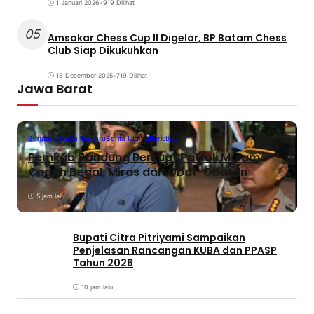
1 Januari 2026
•
919 Dilihat
05
Amsakar Chess Cup II Digelar, BP Batam Chess
Club Siap Dikukuhkan
13 Desember 2025
•
719 Dilihat
Jawa Barat
Bandung
Berita Terbaru
Berita Utama
Peristiwa
Pemkab Bandung Perkuat Patroli Malam,
Cegah Begal, Miras dan Obat-Obatan
5 jam lalu
Bupati Citra Pitriyami Sampaikan
Penjelasan Rancangan KUBA dan PPASP
Tahun 2026
10 jam lalu