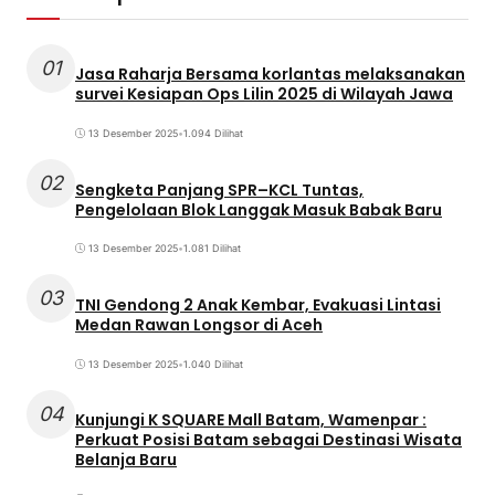
01
Jasa Raharja Bersama korlantas melaksanakan
survei Kesiapan Ops Lilin 2025 di Wilayah Jawa
13 Desember 2025
•
1.094 Dilihat
02
Sengketa Panjang SPR–KCL Tuntas,
Pengelolaan Blok Langgak Masuk Babak Baru
13 Desember 2025
•
1.081 Dilihat
03
TNI Gendong 2 Anak Kembar, Evakuasi Lintasi
Medan Rawan Longsor di Aceh
13 Desember 2025
•
1.040 Dilihat
04
Kunjungi K SQUARE Mall Batam, Wamenpar :
Perkuat Posisi Batam sebagai Destinasi Wisata
Belanja Baru