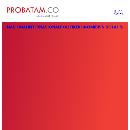
NASIONAL
INTERNASIONAL
POLITIK
EKONOMI
BISNIS
OLAHRAG