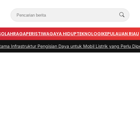
S
OLAHRAGA
PERISTIWA
GAYA HIDUP
TEKNOLOGI
KEPULAUAN RIAU
ruktur Pengisian Daya untuk Mobil Listrik yang Perlu Diperhatikan
|
#