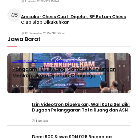
1 Januari 2026
•
919 Dilihat
05
Amsakar Chess Cup II Digelar, BP Batam Chess
Club Siap Dikukuhkan
13 Desember 2025
•
719 Dilihat
Jawa Barat
Bandung
Berita Terbaru
Berita Utama
Peristiwa
Pangdam III/Siliwangi Sambut Kunjungan
Menkopolkam Djamari Chaniago
58 menit lalu
Izin Videotron Dibekukan, Wali Kota Selidiki
Dugaan Pelanggaran Tata Ruang dan ASN
1 jam lalu
Demi 900 Siswa SDN 026 Bojongloa,