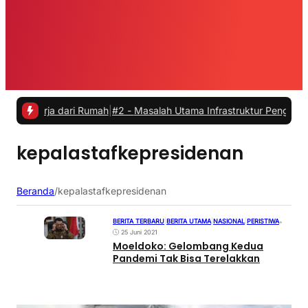
kerja dari Rumah
|
#2 -
Masalah Utama Infrastruktur Pengisian Daya u
kepalastafkepresidenan
Beranda
/
kepalastafkepresidenan
BERITA TERBARU
|
BERITA UTAMA
|
NASIONAL
|
PERISTIWA
•
25 Juni 2021
Moeldoko: Gelombang Kedua
Pandemi Tak Bisa Terelakkan