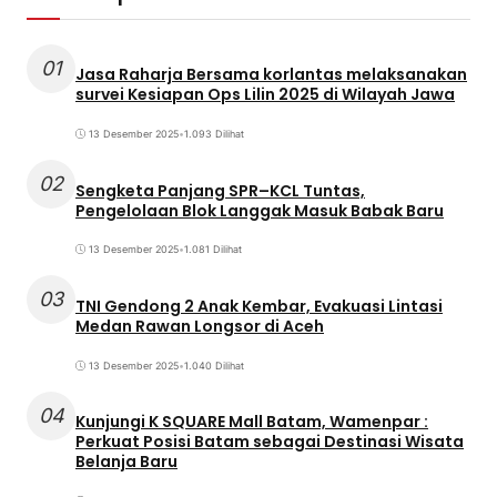
01
Jasa Raharja Bersama korlantas melaksanakan
survei Kesiapan Ops Lilin 2025 di Wilayah Jawa
13 Desember 2025
•
1.093 Dilihat
02
Sengketa Panjang SPR–KCL Tuntas,
Pengelolaan Blok Langgak Masuk Babak Baru
13 Desember 2025
•
1.081 Dilihat
03
TNI Gendong 2 Anak Kembar, Evakuasi Lintasi
Medan Rawan Longsor di Aceh
13 Desember 2025
•
1.040 Dilihat
04
Kunjungi K SQUARE Mall Batam, Wamenpar :
Perkuat Posisi Batam sebagai Destinasi Wisata
Belanja Baru