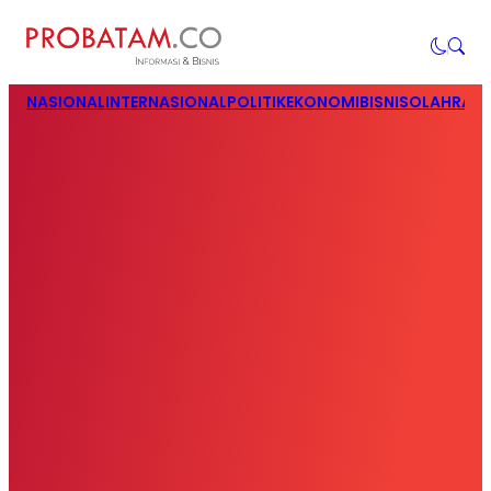
NASIONAL
INTERNASIONAL
POLITIK
EKONOMI
BISNIS
OLAHRAG