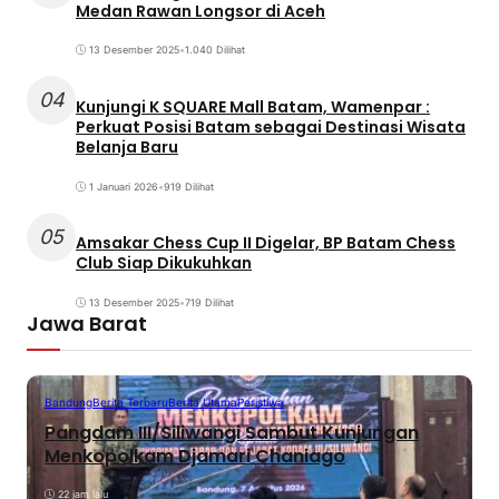
Medan Rawan Longsor di Aceh
13 Desember 2025
•
1.040 Dilihat
04
Kunjungi K SQUARE Mall Batam, Wamenpar :
Perkuat Posisi Batam sebagai Destinasi Wisata
Belanja Baru
1 Januari 2026
•
919 Dilihat
05
Amsakar Chess Cup II Digelar, BP Batam Chess
Club Siap Dikukuhkan
13 Desember 2025
•
719 Dilihat
Jawa Barat
Bandung
Berita Terbaru
Berita Utama
Peristiwa
Pangdam III/Siliwangi Sambut Kunjungan
Menkopolkam Djamari Chaniago
22 jam lalu