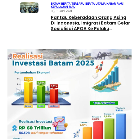
BATAM
|
BERITA TERBARU
|
BERITA UTAMA
|
KABAR RIAU
|
KEPULAUAN RIAU
•
11 Juni 2021
Pantau Keberadaan Orang Asing
Di Indonesia, Imigrasi Batam Gelar
Sosialisai APOA Ke Pelaku
Penginapan di Batam