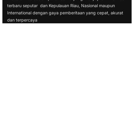
terbaru seputar dan Kepulauan Riau, Nasional maupun
International dengan gaya pemberitaan yang cepat, akurat
dan terpercaya
TELUSURI
Nasional
Internasional
Bisnis
Ekonomi
Politik
Olahraga
INFORMASI
Redaksi
Tentang Kami
Disclaimer