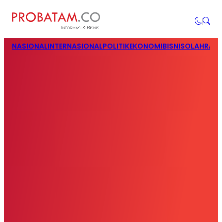
NASIONAL
INTERNASIONAL
POLITIK
EKONOMI
BISNIS
OLAHRAG