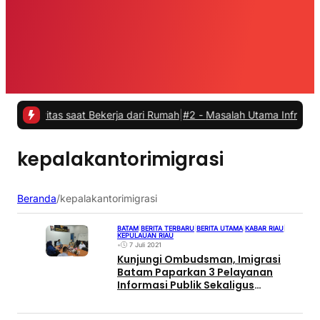
vitas saat Bekerja dari Rumah
|
#2 -
Masalah Utama Infrastruktur Pen
kepalakantorimigrasi
Beranda
/
kepalakantorimigrasi
BATAM
|
BERITA TERBARU
|
BERITA UTAMA
|
KABAR RIAU
|
KEPULAUAN RIAU
•
7 Juli 2021
Kunjungi Ombudsman, Imigrasi
Batam Paparkan 3 Pelayanan
Informasi Publik Sekaligus
Klarifikasi Berita Pungli