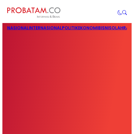
NASIONAL
INTERNASIONAL
POLITIK
EKONOMI
BISNIS
OLAHRAG