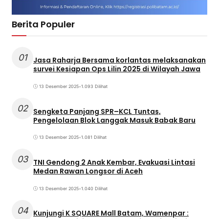
Berita Populer
01
Jasa Raharja Bersama korlantas melaksanakan
survei Kesiapan Ops Lilin 2025 di Wilayah Jawa
13 Desember 2025
•
1.093 Dilihat
02
Sengketa Panjang SPR–KCL Tuntas,
Pengelolaan Blok Langgak Masuk Babak Baru
13 Desember 2025
•
1.081 Dilihat
03
TNI Gendong 2 Anak Kembar, Evakuasi Lintasi
Medan Rawan Longsor di Aceh
13 Desember 2025
•
1.040 Dilihat
04
Kunjungi K SQUARE Mall Batam, Wamenpar :