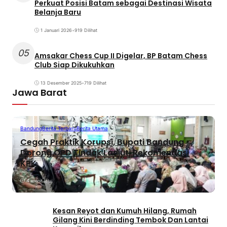
Perkuat Posisi Batam sebagai Destinasi Wisata
Belanja Baru
1 Januari 2026
•
919 Dilihat
05
Amsakar Chess Cup II Digelar, BP Batam Chess
Club Siap Dikukuhkan
13 Desember 2025
•
719 Dilihat
Jawa Barat
Bandung
Berita Terbaru
Berita Utama
Cegah Praktik Korupsi, Bupati Bandung
Dorong OPD Tindak Lanjuti Rekomendasi
KPK
4 menit lalu
Kesan Reyot dan Kumuh Hilang, Rumah
Gilang Kini Berdinding Tembok Dan Lantai