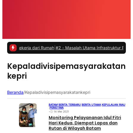
Bekerja dari Rumah
|
#2 -
Masalah Utama Infrastruktur Pengisian Daya
Kepaladivisipemasyarakatan
kepri
Beranda
/
Kepaladivisipemasyarakatankepri
BATAM
|
BERITA TERBARU
|
BERITA UTAMA
|
KEPULAUAN RIAU
|
PERISTIWA
•
14 Mei 2021
Monitoring Pelayananan Idul Fitri
Hari Kedua, Diempat Lapas dan
Rutan di Wilayah Batam