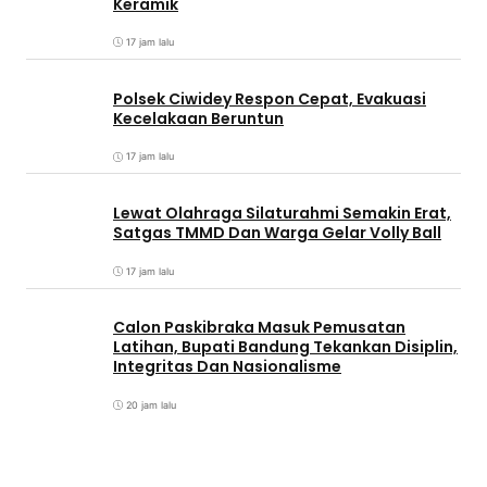
Keramik
17 jam lalu
Polsek Ciwidey Respon Cepat, Evakuasi
Kecelakaan Beruntun
17 jam lalu
Lewat Olahraga Silaturahmi Semakin Erat,
Satgas TMMD Dan Warga Gelar Volly Ball
17 jam lalu
Calon Paskibraka Masuk Pemusatan
Latihan, Bupati Bandung Tekankan Disiplin,
Integritas Dan Nasionalisme
20 jam lalu