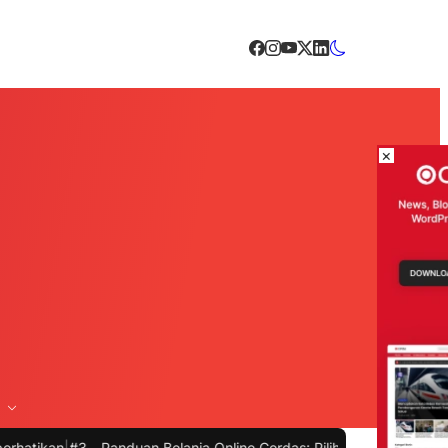
×
3 -
Panduan Belanja Online Cerdas: Pilih Produk dengan Bijak dan H