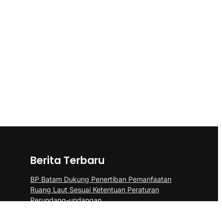
Berita Terbaru
BP Batam Dukung Penertiban Pemanfaatan
Ruang Laut Sesuai Ketentuan Peraturan
Perundang-undangan
Panglima TNI Kunjungi Kepri, Amsakar