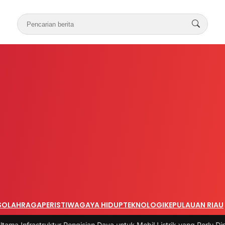
S
OLAHRAGA
PERISTIWA
GAYA HIDUP
TEKNOLOGI
KEPULAUAN RIAU
ruktur Pengisian Daya untuk Mobil Listrik yang Perlu Diperhatikan
|
#