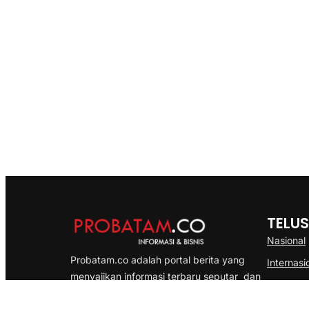
TELUS
Nasional
Probatam.co adalah portal berita yang
Internasi
menyajikan informasi terbaru seputar dan
Bisnis
Kepulauan Riau, Nasional maupun
Ekonomi