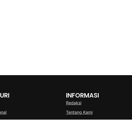
URI
INFORMASI
Redaksi
onal
Tentang Kami
Disclaimer
Pedoman Media Cyber