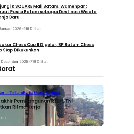
jungi K SQUARE Mall Batam, Wamenpar :
kuat Posisi Batam sebagai Destinasi Wisata
anja Baru
Januari 2026
•
916 Dilihat
akar Chess Cup II Digelar, BP Batam Chess
b Siap Dikukuhkan
3 Desember 2025
•
719 Dilihat
Barat
Berita Terbaru
Berita Utama
Nasional
akhir Pembangunan RTLH, TNI
tkan Ritme Kerja
lalu