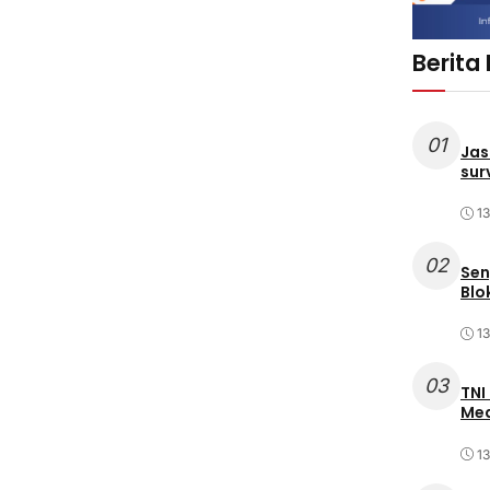
Berita
01
Jas
sur
1
02
Sen
Blo
1
03
TNI
Med
1