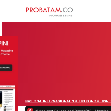
NASIONAL
INTERNASIONAL
POLITIK
EKONOMI
BISNI
 Produktivitas saat Bekerja dari Rumah
|
#2 -
Masalah Utama Infrast