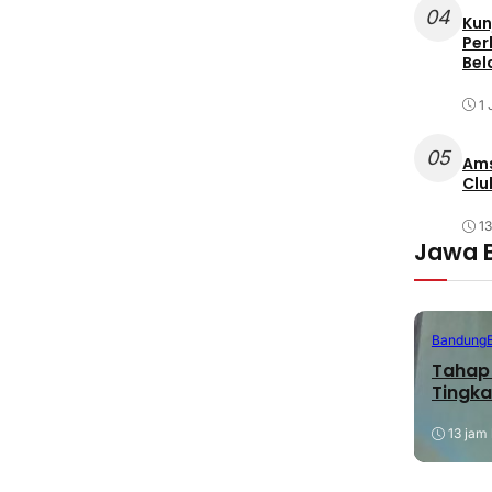
04
Kun
Per
Bel
1 
05
Ams
Clu
1
Jawa 
Bandung
Tahap 
Tingka
13 jam 