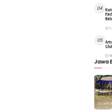
04
Kun
Per
Bel
1 
05
Ams
Clu
1
Jawa 
Bandung
Tuntas
Desa T
1 jam l