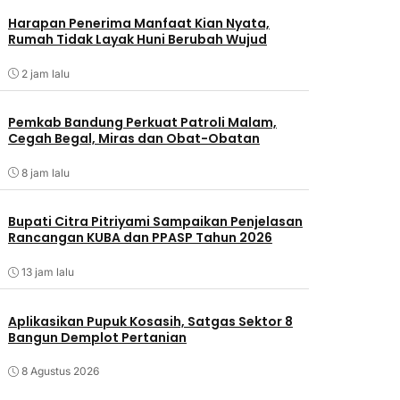
Harapan Penerima Manfaat Kian Nyata,
Rumah Tidak Layak Huni Berubah Wujud
2 jam lalu
Pemkab Bandung Perkuat Patroli Malam,
Cegah Begal, Miras dan Obat-Obatan
8 jam lalu
Bupati Citra Pitriyami Sampaikan Penjelasan
Rancangan KUBA dan PPASP Tahun 2026
13 jam lalu
Aplikasikan Pupuk Kosasih, Satgas Sektor 8
Bangun Demplot Pertanian
8 Agustus 2026