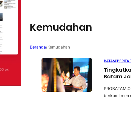
Kemudahan
Beranda
/
Kemudahan
BATAM
|
BERITA
Tingkatk
Batam Ja
PROBATAM.CO,
berkomitmen u