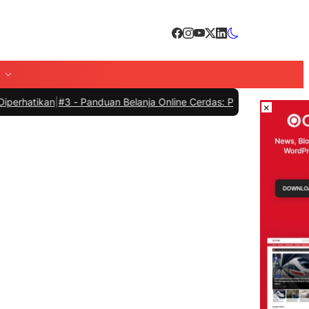
an
|
#3 -
Panduan Belanja Online Cerdas: Pilih Produk dengan Bijak da
×