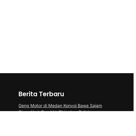
Berita Terbaru
Geng Motor di Medan Konvoi Bawa Sajam
Siang Hari, Berakhir Diringkus Polisi
Pascakebakaran Gedung Bapenda,
Pramono Pastikan Data Pajak DKI Tetap