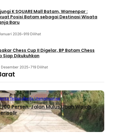
jungi K SQUARE Mall Batam, Wamenpar :
kuat Posisi Batam sebagai Destinasi Wisata
anja Baru
Januari 2026
•
919 Dilihat
akar Chess Cup II Digelar, BP Batam Chess
b Siap Dikukuhkan
3 Desember 2025
•
719 Dilihat
Barat
Berita Terbaru
Berita Utama
Inspirasi
 100 Persen, Jalan Mulus Ubah Wajah
erisolir
alu