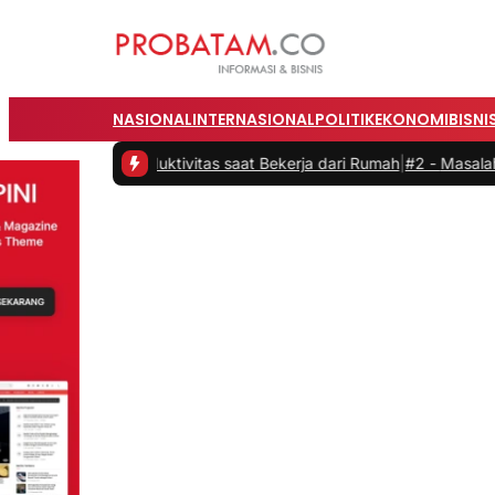
NASIONAL
INTERNASIONAL
POLITIK
EKONOMI
BISNI
kan Produktivitas saat Bekerja dari Rumah
|
#2 -
Masalah Utama Infr