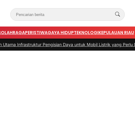
S
OLAHRAGA
PERISTIWA
GAYA HIDUP
TEKNOLOGI
KEPULAUAN RIAU
astruktur Pengisian Daya untuk Mobil Listrik yang Perlu Diperhatik