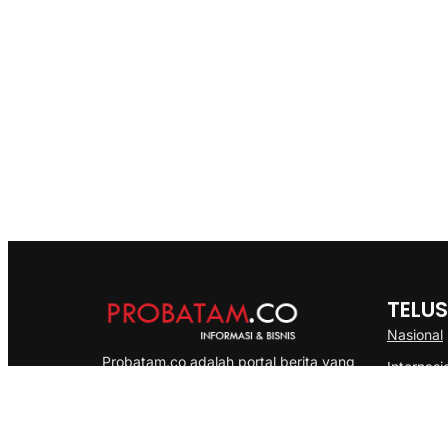
TELUS
Nasional
Probatam.co adalah portal berita yang
Internasi
menyajikan informasi terbaru seputar dan
Bisnis
Kepulauan Riau, Nasional maupun
Ekonomi
International dengan gaya pemberitaan