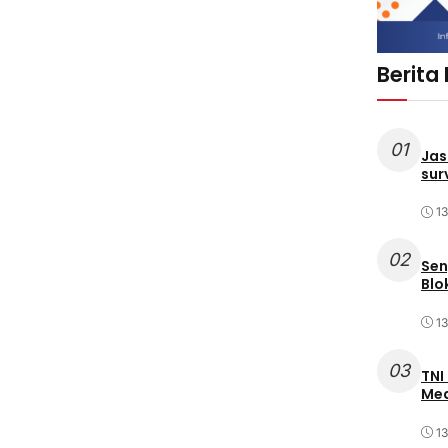
Berita
01
Jas
sur
1
02
Sen
Blo
1
03
TNI
Med
1