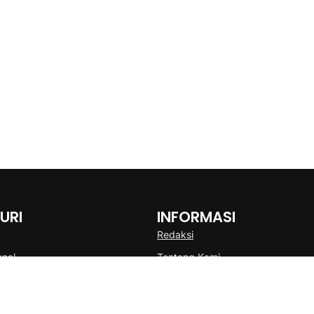
URI
INFORMASI
Redaksi
onal
Tentang Kami
Disclaimer
Pedoman Media Cyber