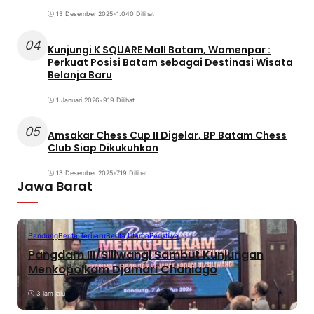
13 Desember 2025
•
1.040 Dilihat
04
Kunjungi K SQUARE Mall Batam, Wamenpar :
Perkuat Posisi Batam sebagai Destinasi Wisata
Belanja Baru
1 Januari 2026
•
919 Dilihat
05
Amsakar Chess Cup II Digelar, BP Batam Chess
Club Siap Dikukuhkan
13 Desember 2025
•
719 Dilihat
Jawa Barat
Bandung
Berita Terbaru
Berita Utama
Peristiwa
Pangdam III/Siliwangi Sambut Kunjungan
Menkopolkam Djamari Chaniago
3 jam lalu