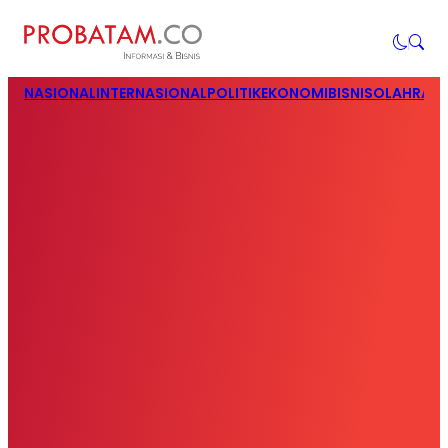
NASIONAL
INTERNASIONAL
POLITIK
EKONOMI
BISNIS
OLAHRAG