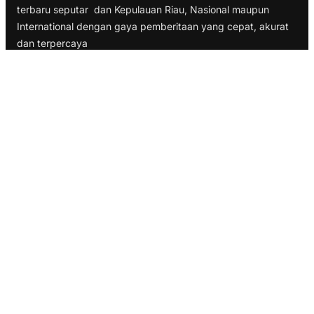
terbaru seputar dan Kepulauan Riau, Nasional maupun
International dengan gaya pemberitaan yang cepat, akurat
dan terpercaya
TELUSURI
Nasional
Internasional
Bisnis
Ekonomi
Politik
Olahraga
INFORMASI
Redaksi
Tentang Kami
Disclaimer