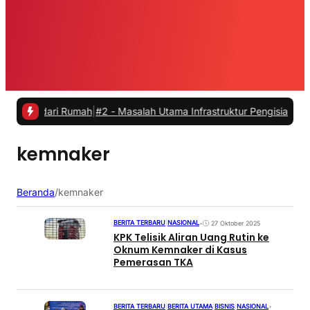
a dari Rumah
|
#2 -
Masalah Utama Infrastruktur Pengisian Daya untuk
kemnaker
Beranda
/
kemnaker
BERITA TERBARU
|
NASIONAL
•
27 Oktober 2025
KPK Telisik Aliran Uang Rutin ke
Oknum Kemnaker di Kasus
Pemerasan TKA
BERITA TERBARU
|
BERITA UTAMA
|
BISNIS
|
NASIONAL
•