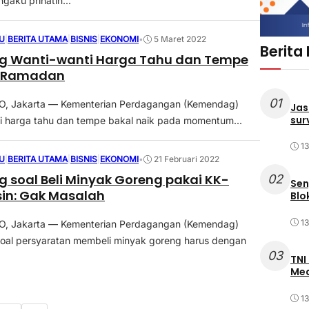
gaku prihatin...
U
|
BERITA UTAMA
|
BISNIS
|
EKONOMI
•
5 Maret 2022
Berita
 Wanti-wanti Harga Tahu dan Tempe
t Ramadan
01
 Jakarta — Kementerian Perdagangan (Kemendag)
Jas
sur
i harga tahu dan tempe bakal naik pada momentum...
1
U
|
BERITA UTAMA
|
BISNIS
|
EKONOMI
•
21 Februari 2022
soal Beli Minyak Goreng pakai KK-
02
Sen
sin: Gak Masalah
Blo
1
 Jakarta — Kementerian Perdagangan (Kemendag)
oal persyaratan membeli minyak goreng harus dengan
03
TNI
Med
1