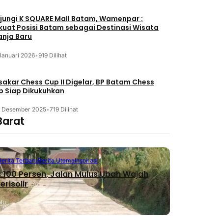
jungi K SQUARE Mall Batam, Wamenpar :
kuat Posisi Batam sebagai Destinasi Wisata
anja Baru
Januari 2026
•
919 Dilihat
akar Chess Cup II Digelar, BP Batam Chess
b Siap Dikukuhkan
3 Desember 2025
•
719 Dilihat
Barat
Berita Terbaru
Berita Utama
Inspirasi
 100 Persen, Jalan Mulus Ubah Wajah
erisolir
alu