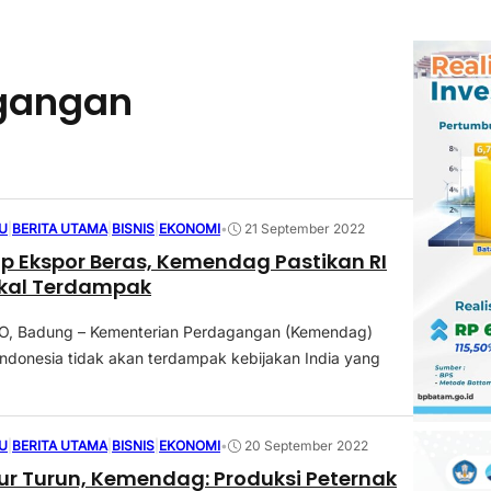
gangan
U
|
BERITA UTAMA
|
BISNIS
|
EKONOMI
•
21 September 2022
op Ekspor Beras, Kemendag Pastikan RI
kal Terdampak
 Badung – Kementerian Perdagangan (Kemendag)
donesia tidak akan terdampak kebijakan India yang
U
|
BERITA UTAMA
|
BISNIS
|
EKONOMI
•
20 September 2022
ur Turun, Kemendag: Produksi Peternak