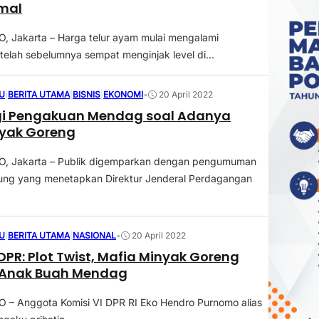
rmal
 Jakarta – Harga telur ayam mulai mengalami
telah sebelumnya sempat menginjak level di...
U
|
BERITA UTAMA
|
BISNIS
|
EKONOMI
•
20 April 2022
gi Pengakuan Mendag soal Adanya
nyak Goreng
 Jakarta – Publik digemparkan dengan pengumuman
ung yang menetapkan Direktur Jenderal Perdagangan
U
|
BERITA UTAMA
|
NASIONAL
•
20 April 2022
 DPR: Plot Twist, Mafia Minyak Goreng
 Anak Buah Mendag
– Anggota Komisi VI DPR RI Eko Hendro Purnomo alias