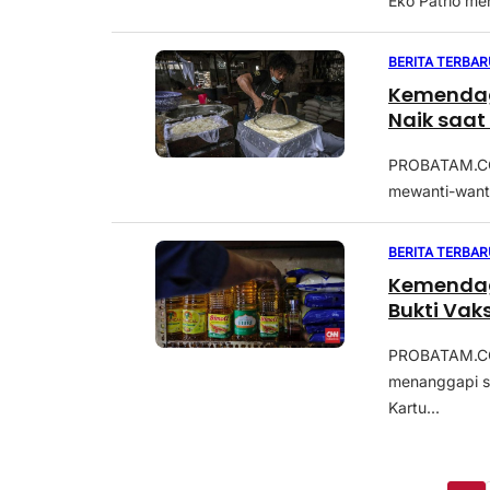
Eko Patrio men
BERITA TERBAR
Kemendag
Naik saa
PROBATAM.CO,
mewanti-want
BERITA TERBAR
Kemendag 
Bukti Vak
PROBATAM.CO,
menanggapi s
Kartu...