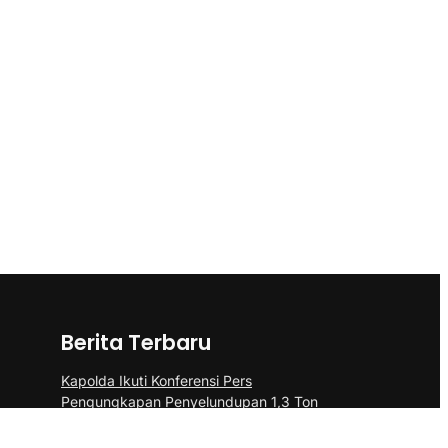
Berita Terbaru
Kapolda Ikuti Konferensi Pers
Pengungkapan Penyelundupan 1,3 Ton
Ketamine di Perairan Kepri