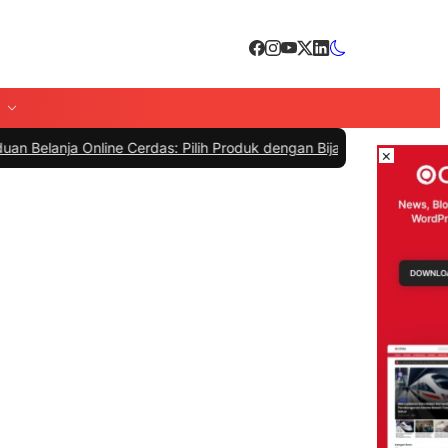
Online Cerdas: Pilih Produk dengan Bijak dan Hindari Penipuan
|
#4 
×