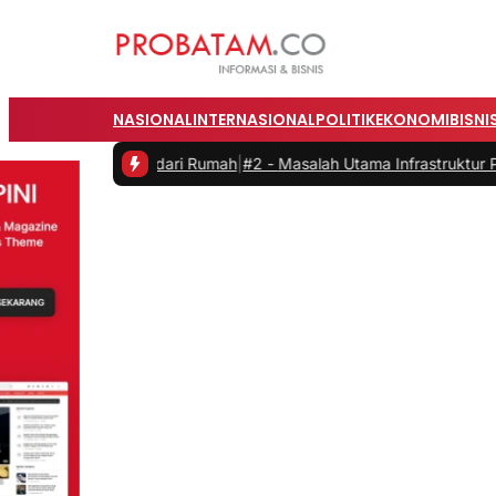
NASIONAL
INTERNASIONAL
POLITIK
EKONOMI
BISNI
t Bekerja dari Rumah
|
#2 -
Masalah Utama Infrastruktur Pengisian Day