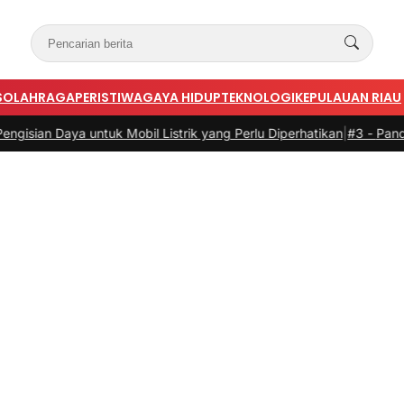
S
OLAHRAGA
PERISTIWA
GAYA HIDUP
TEKNOLOGI
KEPULAUAN RIAU
a untuk Mobil Listrik yang Perlu Diperhatikan
|
#3 -
Panduan Belanja 