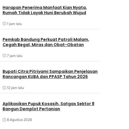
Harapan Penerima Manfaat Kian Nyata,
Rumah Tidak Layak Huni Berubah Wujud
1 jam lalu
Pemkab Bandung Perkuat Patroli Malam,
Cegah Begal, Miras dan Obat-Obatan
7 jam lalu
Bupati Citra Pitriyami Sampaikan Penjelasan
Rancangan KUBA dan PPASP Tahun 2026
12 jam lalu
Aplikasikan Pupuk Kosasih, Satgas Sektor 8
Bangun Demplot Pertanian
8 Agustus 2026