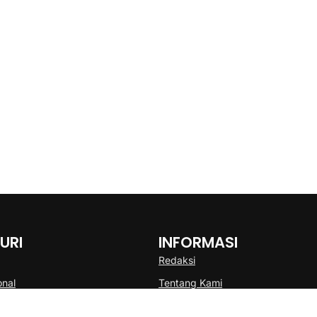
URI
INFORMASI
Redaksi
onal
Tentang Kami
Disclaimer