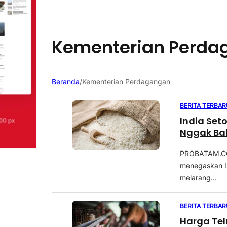
Kementerian Perda
Beranda
/
Kementerian Perdagangan
BERITA TERBAR
India Set
Nggak Ba
PROBATAM.CO,
menegaskan In
melarang...
BERITA TERBAR
Harga Tel