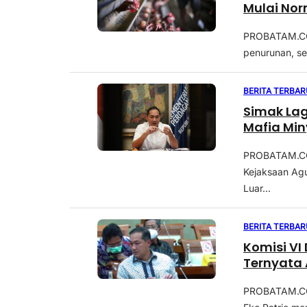
Mulai No
PROBATAM.CO,
penurunan, se
BERITA TERBAR
Simak La
Mafia Mi
PROBATAM.CO,
Kejaksaan Ag
Luar...
BERITA TERBAR
Komisi VI
Ternyata
PROBATAM.CO 