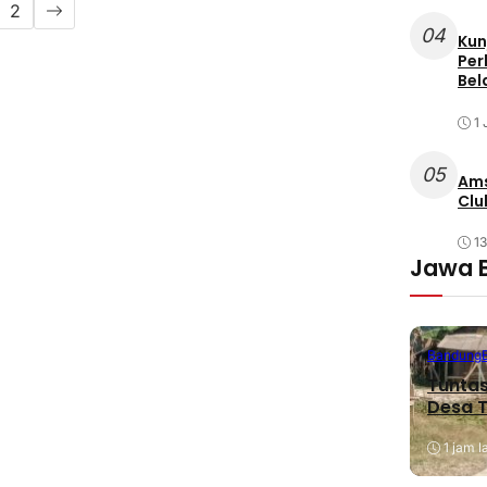
2
04
Kun
Per
Bel
1 
05
Ams
Clu
1
Jawa 
Bandung
Tuntas
Desa T
1 jam l