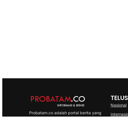
TELUS
Nasional
Probatam.co adalah portal berita yang
Internasi
menyajikan informasi terbaru seputar dan
Bisnis
Kepulauan Riau, Nasional maupun