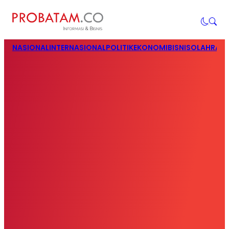
NASIONAL
INTERNASIONAL
POLITIK
EKONOMI
BISNIS
OLAHRAG