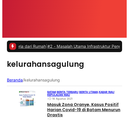
Bekerja dari Rumah
|
#2 -
Masalah Utama Infrastruktur Pengisian Daya 
kelurahansagulung
Beranda
/
kelurahansagulung
BATAM
|
BERITA TERBARU
|
BERITA UTAMA
|
KABAR RIAU
|
KEPULAUAN RIAU
•
16 Agustus 2021
Masuk Zona Oranye, Kasus Positif
Harian Covid-19 di Batam Menurun
Drastis