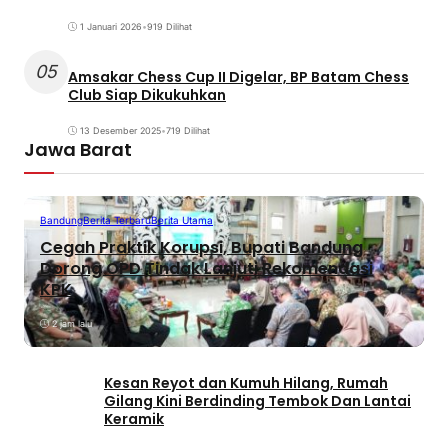
1 Januari 2026
•
919 Dilihat
05
Amsakar Chess Cup II Digelar, BP Batam Chess
Club Siap Dikukuhkan
13 Desember 2025
•
719 Dilihat
Jawa Barat
Bandung
Berita Terbaru
Berita Utama
Cegah Praktik Korupsi, Bupati Bandung
Dorong OPD Tindak Lanjuti Rekomendasi
KPK
2 jam lalu
Kesan Reyot dan Kumuh Hilang, Rumah
Gilang Kini Berdinding Tembok Dan Lantai
Keramik