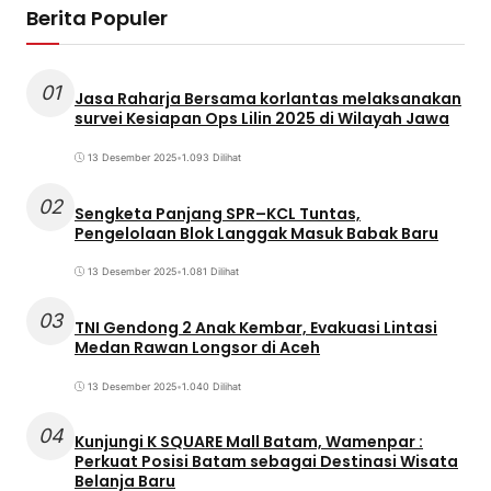
Berita Populer
01
Jasa Raharja Bersama korlantas melaksanakan
survei Kesiapan Ops Lilin 2025 di Wilayah Jawa
13 Desember 2025
•
1.093 Dilihat
02
Sengketa Panjang SPR–KCL Tuntas,
Pengelolaan Blok Langgak Masuk Babak Baru
13 Desember 2025
•
1.081 Dilihat
03
TNI Gendong 2 Anak Kembar, Evakuasi Lintasi
Medan Rawan Longsor di Aceh
13 Desember 2025
•
1.040 Dilihat
04
Kunjungi K SQUARE Mall Batam, Wamenpar :
Perkuat Posisi Batam sebagai Destinasi Wisata
Belanja Baru