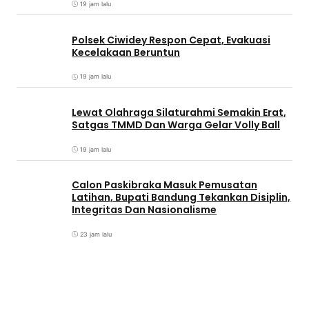
19 jam lalu
Polsek Ciwidey Respon Cepat, Evakuasi
Kecelakaan Beruntun
19 jam lalu
Lewat Olahraga Silaturahmi Semakin Erat,
Satgas TMMD Dan Warga Gelar Volly Ball
19 jam lalu
Calon Paskibraka Masuk Pemusatan
Latihan, Bupati Bandung Tekankan Disiplin,
Integritas Dan Nasionalisme
23 jam lalu