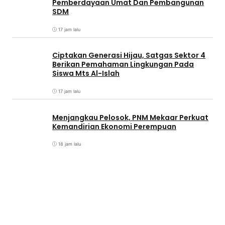
Pemberdayaan Umat Dan Pembangunan
SDM
17 jam lalu
Ciptakan Generasi Hijau, Satgas Sektor 4
Berikan Pemahaman Lingkungan Pada
Siswa Mts Al-Islah
17 jam lalu
Menjangkau Pelosok, PNM Mekaar Perkuat
Kemandirian Ekonomi Perempuan
18 jam lalu