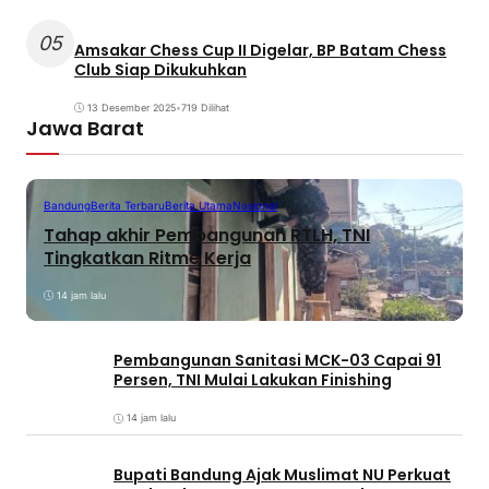
05
Amsakar Chess Cup II Digelar, BP Batam Chess
Club Siap Dikukuhkan
13 Desember 2025
•
719 Dilihat
Jawa Barat
Bandung
Berita Terbaru
Berita Utama
Nasional
Tahap akhir Pembangunan RTLH, TNI
Tingkatkan Ritme Kerja
14 jam lalu
Pembangunan Sanitasi MCK-03 Capai 91
Persen, TNI Mulai Lakukan Finishing
14 jam lalu
Bupati Bandung Ajak Muslimat NU Perkuat