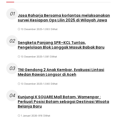
01
Jasa Raharja Bersama korlantas melaksanakan
survei Kesiapan Ops Lilin 2025 di Wilayah Jawa
13 Desember 2025
•
1.093 Dilihat
02
Sengketa Panjang SPR–KCL Tuntas,
Pengelolaan Blok Langgak Masuk Babak Baru
13 Desember 2025
•
1.081 Dilihat
03
TNI Gendong 2 Anak Kembar, Evakuasi Lintasi
Medan Rawan Longsor di Aceh
13 Desember 2025
•
1.040 Dilihat
04
Kunjungi K SQUARE Mall Batam, Wamenpar :
Perkuat Posisi Batam sebagai Destinasi Wisata
Belanja Baru
1 Januari 2026
•
916 Dilihat