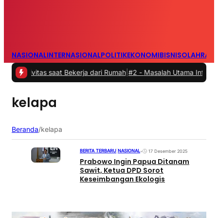
NASIONAL
INTERNASIONAL
POLITIK
EKONOMI
BISNIS
OLAHRAG
ivitas saat Bekerja dari Rumah
|
#2 -
Masalah Utama Infrastruktur P
kelapa
Beranda
/
kelapa
BERITA TERBARU
|
NASIONAL
•
17 Desember 2025
Prabowo Ingin Papua Ditanam
Sawit, Ketua DPD Sorot
Keseimbangan Ekologis