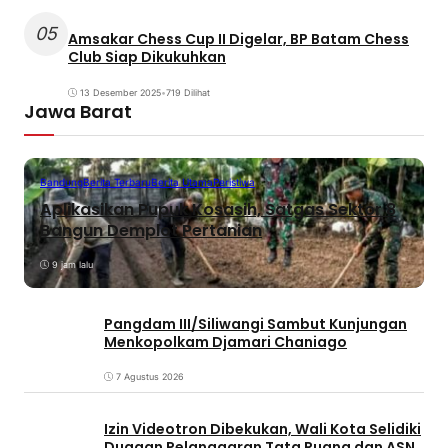
05
Amsakar Chess Cup II Digelar, BP Batam Chess
Club Siap Dikukuhkan
13 Desember 2025
•
719 Dilihat
Jawa Barat
Bandung
Berita Terbaru
Berita Utama
Peristiwa
Aplikasikan Pupuk Kosasih, Satgas Sektor 8
Bangun Demplot Pertanian
9 jam lalu
Pangdam III/Siliwangi Sambut Kunjungan
Menkopolkam Djamari Chaniago
7 Agustus 2026
Izin Videotron Dibekukan, Wali Kota Selidiki
Dugaan Pelanggaran Tata Ruang dan ASN