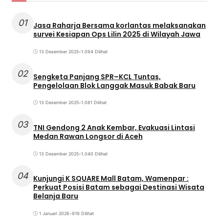
01
Jasa Raharja Bersama korlantas melaksanakan
survei Kesiapan Ops Lilin 2025 di Wilayah Jawa
13 Desember 2025
•
1.094 Dilihat
02
Sengketa Panjang SPR–KCL Tuntas,
Pengelolaan Blok Langgak Masuk Babak Baru
13 Desember 2025
•
1.081 Dilihat
03
TNI Gendong 2 Anak Kembar, Evakuasi Lintasi
Medan Rawan Longsor di Aceh
13 Desember 2025
•
1.040 Dilihat
04
Kunjungi K SQUARE Mall Batam, Wamenpar :
Perkuat Posisi Batam sebagai Destinasi Wisata
Belanja Baru
1 Januari 2026
•
919 Dilihat