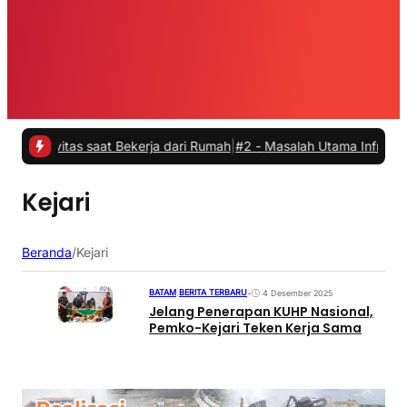
ivitas saat Bekerja dari Rumah
|
#2 -
Masalah Utama Infrastruktur Pe
Kejari
Beranda
/
Kejari
BATAM
|
BERITA TERBARU
•
4 Desember 2025
Jelang Penerapan KUHP Nasional,
Pemko-Kejari Teken Kerja Sama