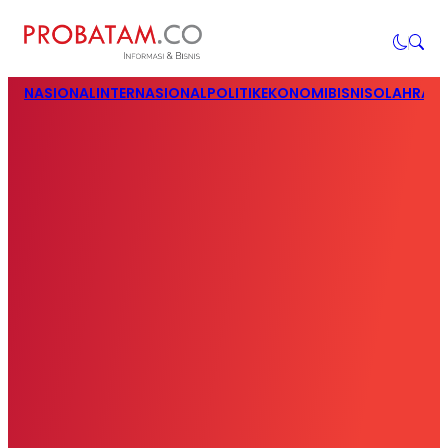
NASIONAL
INTERNASIONAL
POLITIK
EKONOMI
BISNIS
OLAHRAG