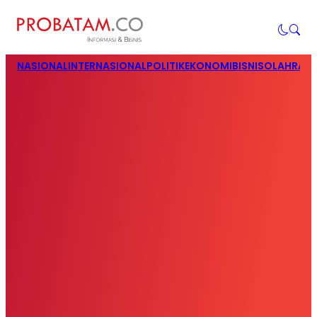
NASIONAL
INTERNASIONAL
POLITIK
EKONOMI
BISNIS
OLAHRAG