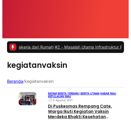
Bekerja dari Rumah
|
#2 -
Masalah Utama Infrastruktur Pengisian Daya
kegiatanvaksin
Beranda
/
kegiatanvaksin
BATAM
|
BERITA TERBARU
|
BERITA UTAMA
|
KABAR RIAU
|
KEPULAUAN RIAU
•
9 Agustus 2021
Di Puskesmas Rempang Cate,
Warga Ikuti Kegiatan Vaksin
Merdeka Bhakti Kesehatan
Bhayangkara