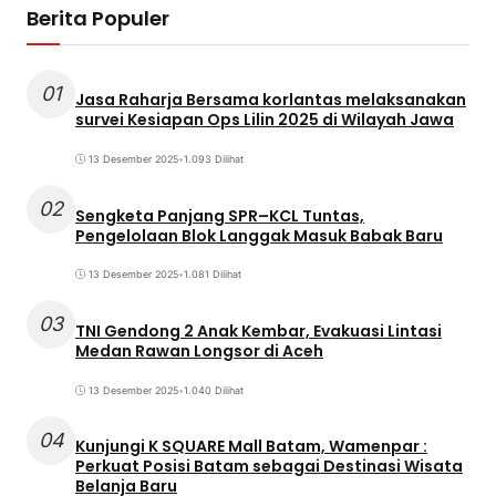
Berita Populer
01
Jasa Raharja Bersama korlantas melaksanakan
survei Kesiapan Ops Lilin 2025 di Wilayah Jawa
13 Desember 2025
•
1.093 Dilihat
02
Sengketa Panjang SPR–KCL Tuntas,
Pengelolaan Blok Langgak Masuk Babak Baru
13 Desember 2025
•
1.081 Dilihat
03
TNI Gendong 2 Anak Kembar, Evakuasi Lintasi
Medan Rawan Longsor di Aceh
13 Desember 2025
•
1.040 Dilihat
04
Kunjungi K SQUARE Mall Batam, Wamenpar :
Perkuat Posisi Batam sebagai Destinasi Wisata
Belanja Baru