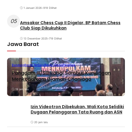
1 Januari 2026
•
919 Dilihat
05
Amsakar Chess Cup II Digelar, BP Batam Chess
Club Siap Dikukuhkan
13 Desember 2025
•
719 Dilihat
Jawa Barat
Bandung
Berita Terbaru
Berita Utama
Peristiwa
Pangdam III/Siliwangi Sambut Kunjungan
Menkopolkam Djamari Chaniago
19 jam lalu
Izin Videotron Dibekukan, Wali Kota Selidiki
Dugaan Pelanggaran Tata Ruang dan ASN
20 jam lalu