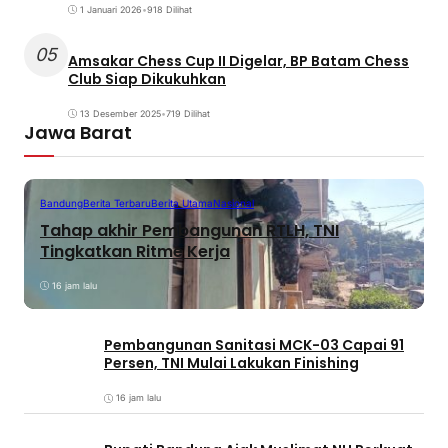
1 Januari 2026
•
918 Dilihat
05
Amsakar Chess Cup II Digelar, BP Batam Chess
Club Siap Dikukuhkan
13 Desember 2025
•
719 Dilihat
Jawa Barat
Bandung
Berita Terbaru
Berita Utama
Nasional
Tahap akhir Pembangunan RTLH, TNI
Tingkatkan Ritme Kerja
16 jam lalu
Pembangunan Sanitasi MCK-03 Capai 91
Persen, TNI Mulai Lakukan Finishing
16 jam lalu