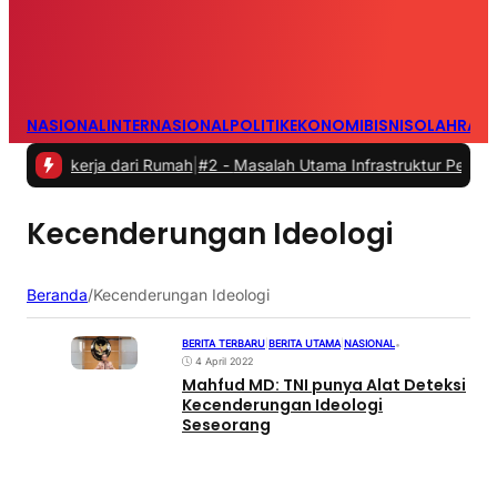
NASIONAL
INTERNASIONAL
POLITIK
EKONOMI
BISNIS
OLAHRAG
ekerja dari Rumah
|
#2 -
Masalah Utama Infrastruktur Pengisian Daya 
Kecenderungan Ideologi
Beranda
/
Kecenderungan Ideologi
BERITA TERBARU
|
BERITA UTAMA
|
NASIONAL
•
4 April 2022
Mahfud MD: TNI punya Alat Deteksi
Kecenderungan Ideologi
Seseorang