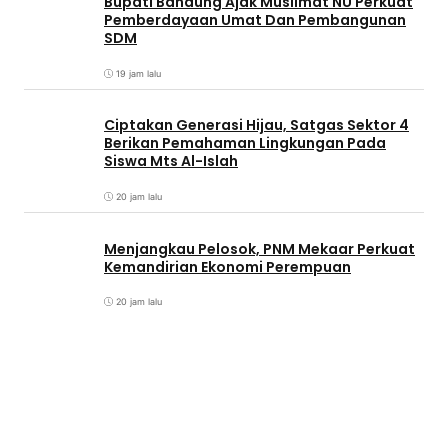
Bupati Bandung Ajak Muslimat NU Perkuat
Pemberdayaan Umat Dan Pembangunan
SDM
19 jam lalu
Ciptakan Generasi Hijau, Satgas Sektor 4
Berikan Pemahaman Lingkungan Pada
Siswa Mts Al-Islah
20 jam lalu
Menjangkau Pelosok, PNM Mekaar Perkuat
Kemandirian Ekonomi Perempuan
20 jam lalu