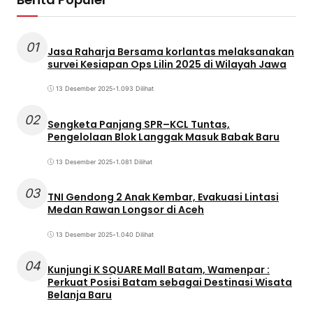
01
Jasa Raharja Bersama korlantas melaksanakan
survei Kesiapan Ops Lilin 2025 di Wilayah Jawa
13 Desember 2025
•
1.093 Dilihat
02
Sengketa Panjang SPR–KCL Tuntas,
Pengelolaan Blok Langgak Masuk Babak Baru
13 Desember 2025
•
1.081 Dilihat
03
TNI Gendong 2 Anak Kembar, Evakuasi Lintasi
Medan Rawan Longsor di Aceh
13 Desember 2025
•
1.040 Dilihat
04
Kunjungi K SQUARE Mall Batam, Wamenpar :
Perkuat Posisi Batam sebagai Destinasi Wisata
Belanja Baru