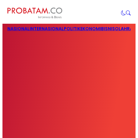
NASIONAL
INTERNASIONAL
POLITIK
EKONOMI
BISNIS
OLAHRAG