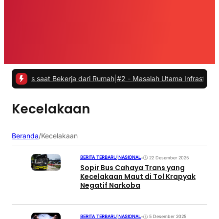
tas saat Bekerja dari Rumah
|
#2 -
Masalah Utama Infrastruktur Pengi
Kecelakaan
Beranda
/
Kecelakaan
BERITA TERBARU
|
NASIONAL
•
22 Desember 2025
Sopir Bus Cahaya Trans yang
Kecelakaan Maut di Tol Krapyak
Negatif Narkoba
BERITA TERBARU
|
NASIONAL
•
5 Desember 2025