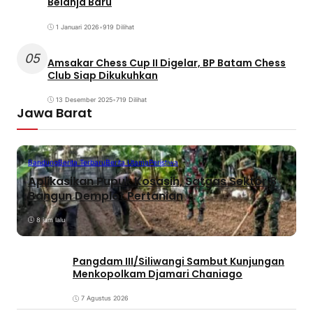
Belanja Baru
1 Januari 2026
•
919 Dilihat
05
Amsakar Chess Cup II Digelar, BP Batam Chess
Club Siap Dikukuhkan
13 Desember 2025
•
719 Dilihat
Jawa Barat
Bandung
Berita Terbaru
Berita Utama
Peristiwa
Aplikasikan Pupuk Kosasih, Satgas Sektor 8
Bangun Demplot Pertanian
8 jam lalu
Pangdam III/Siliwangi Sambut Kunjungan
Menkopolkam Djamari Chaniago
7 Agustus 2026