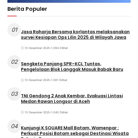
Berita Populer
01
Jasa Raharja Bersama korlantas melaksanakan
survei Kesiapan Ops Lilin 2025 di Wilayah Jawa
13 Desember 2025
•
1.094 Dilihat
02
Sengketa Panjang SPR–KCL Tuntas,
Pengelolaan Blok Langgak Masuk Babak Baru
13 Desember 2025
•
1.081 Dilihat
03
TNI Gendong 2 Anak Kembar, Evakuasi Lintasi
Medan Rawan Longsor di Aceh
13 Desember 2025
•
1.040 Dilihat
04
Kunjungi K SQUARE Mall Batam, Wamenpar :
Perkuat Posisi Batam sebagai Destinasi Wisata