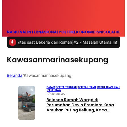
NASIONAL
INTERNASIONAL
POLITIK
EKONOMI
BISNIS
OLAHRAG
ivitas saat Bekerja dari Rumah
|
#2 -
Masalah Utama Infrastruktur Pe
Kawasanmarinasekupang
Beranda
/
Kawasanmarinasekupang
BATAM
|
BERITA TERBARU
|
BERITA UTAMA
|
KEPULAUAN RIAU
|
PERISTIWA
•
30 Mei 2021
Belasan Rumah Warga di
Perumahan Devin Premiere Kena
Amukan Puting Beliung, Kaca
Masjid Pecah