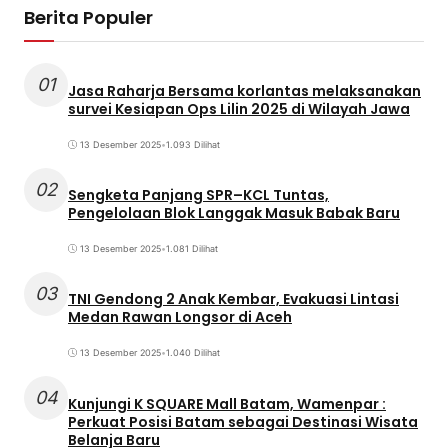
Berita Populer
01
Jasa Raharja Bersama korlantas melaksanakan
survei Kesiapan Ops Lilin 2025 di Wilayah Jawa
13 Desember 2025
•
1.093 Dilihat
02
Sengketa Panjang SPR–KCL Tuntas,
Pengelolaan Blok Langgak Masuk Babak Baru
13 Desember 2025
•
1.081 Dilihat
03
TNI Gendong 2 Anak Kembar, Evakuasi Lintasi
Medan Rawan Longsor di Aceh
13 Desember 2025
•
1.040 Dilihat
04
Kunjungi K SQUARE Mall Batam, Wamenpar :
Perkuat Posisi Batam sebagai Destinasi Wisata
Belanja Baru