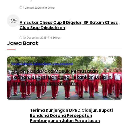
1 Januari 2026
•
919 Dilihat
05
Amsakar Chess Cup II Digelar, BP Batam Chess
Club Siap Dikukuhkan
13 Desember 2025
•
719 Dilihat
Jawa Barat
Bandung
Berita Terbaru
Berita Utama
Nasional
Calon Paskibraka Masuk Pemusatan
Latihan, Bupati Bandung Tekankan Disiplin,
Integritas Dan Nasionalisme
3 jam lalu
Terima Kunjungan DPRD Cianjur, Bupati
Bandung Dorong Percepatan
Pembangunan Jalan Perbatasan