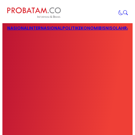
NASIONAL
INTERNASIONAL
POLITIK
EKONOMI
BISNIS
OLAHRAG