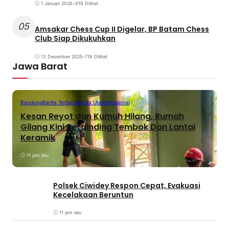
1 Januari 2026
•
919 Dilihat
05
Amsakar Chess Cup II Digelar, BP Batam Chess
Club Siap Dikukuhkan
13 Desember 2025
•
719 Dilihat
Jawa Barat
Bandung
Berita Terbaru
Berita Utama
Nasional
Kesan Reyot dan Kumuh Hilang, Rumah
Gilang Kini Berdinding Tembok Dan Lantai
Keramik
11 jam lalu
Polsek Ciwidey Respon Cepat, Evakuasi
Kecelakaan Beruntun
11 jam lalu