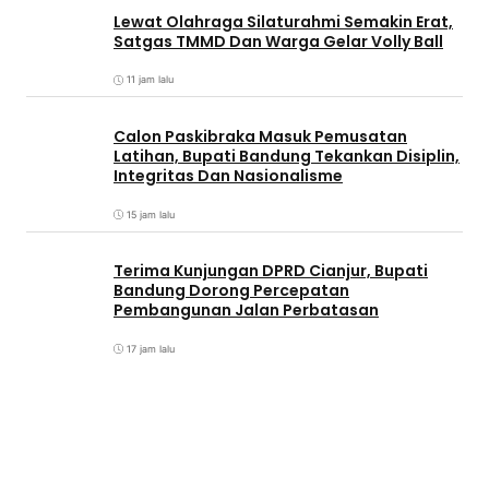
Lewat Olahraga Silaturahmi Semakin Erat,
Satgas TMMD Dan Warga Gelar Volly Ball
11 jam lalu
Calon Paskibraka Masuk Pemusatan
Latihan, Bupati Bandung Tekankan Disiplin,
Integritas Dan Nasionalisme
15 jam lalu
Terima Kunjungan DPRD Cianjur, Bupati
Bandung Dorong Percepatan
Pembangunan Jalan Perbatasan
17 jam lalu