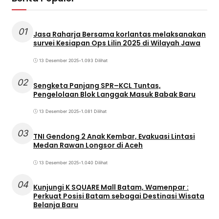
01
Jasa Raharja Bersama korlantas melaksanakan
survei Kesiapan Ops Lilin 2025 di Wilayah Jawa
13 Desember 2025
•
1.093 Dilihat
02
Sengketa Panjang SPR–KCL Tuntas,
Pengelolaan Blok Langgak Masuk Babak Baru
13 Desember 2025
•
1.081 Dilihat
03
TNI Gendong 2 Anak Kembar, Evakuasi Lintasi
Medan Rawan Longsor di Aceh
13 Desember 2025
•
1.040 Dilihat
04
Kunjungi K SQUARE Mall Batam, Wamenpar :
Perkuat Posisi Batam sebagai Destinasi Wisata
Belanja Baru