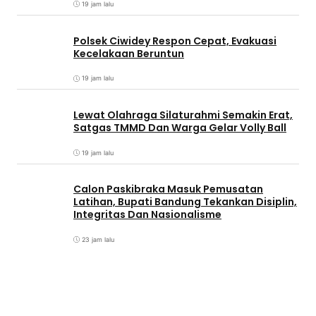
19 jam lalu
Polsek Ciwidey Respon Cepat, Evakuasi
Kecelakaan Beruntun
19 jam lalu
Lewat Olahraga Silaturahmi Semakin Erat,
Satgas TMMD Dan Warga Gelar Volly Ball
19 jam lalu
Calon Paskibraka Masuk Pemusatan
Latihan, Bupati Bandung Tekankan Disiplin,
Integritas Dan Nasionalisme
23 jam lalu