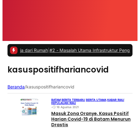
erja dari Rumah
|
#2 -
Masalah Utama Infrastruktur Pengisian Daya un
kasuspositifhariancovid
Beranda
/
kasuspositifhariancovid
BATAM
|
BERITA TERBARU
|
BERITA UTAMA
|
KABAR RIAU
|
KEPULAUAN RIAU
•
16 Agustus 2021
Masuk Zona Oranye, Kasus Positif
Harian Covid-19 di Batam Menurun
Drastis