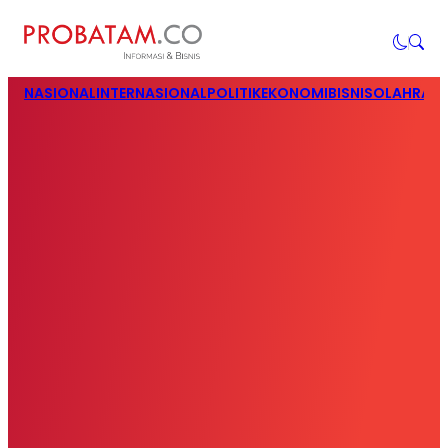
NASIONAL
INTERNASIONAL
POLITIK
EKONOMI
BISNIS
OLAHRAG