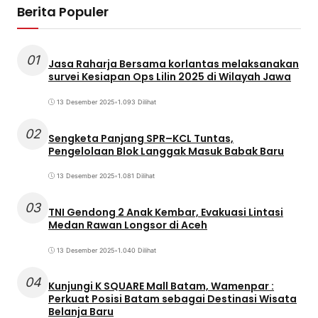
Berita Populer
01
Jasa Raharja Bersama korlantas melaksanakan
survei Kesiapan Ops Lilin 2025 di Wilayah Jawa
13 Desember 2025
•
1.093 Dilihat
02
Sengketa Panjang SPR–KCL Tuntas,
Pengelolaan Blok Langgak Masuk Babak Baru
13 Desember 2025
•
1.081 Dilihat
03
TNI Gendong 2 Anak Kembar, Evakuasi Lintasi
Medan Rawan Longsor di Aceh
13 Desember 2025
•
1.040 Dilihat
04
Kunjungi K SQUARE Mall Batam, Wamenpar :
Perkuat Posisi Batam sebagai Destinasi Wisata
Belanja Baru