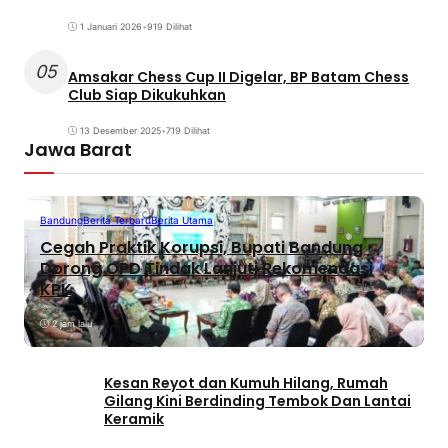
1 Januari 2026
•
919 Dilihat
05
Amsakar Chess Cup II Digelar, BP Batam Chess
Club Siap Dikukuhkan
13 Desember 2025
•
719 Dilihat
Jawa Barat
Bandung
Berita Terbaru
Berita Utama
Cegah Praktik Korupsi, Bupati Bandung
Dorong OPD Tindak Lanjuti Rekomendasi
KPK
2 jam lalu
Kesan Reyot dan Kumuh Hilang, Rumah
Gilang Kini Berdinding Tembok Dan Lantai
Keramik