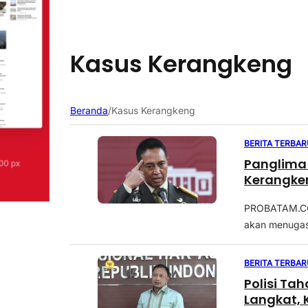
Kasus Kerangkeng
Beranda
/
Kasus Kerangkeng
BERITA TERBAR
Panglima 
Kerangke
PROBATAM.CO,
akan menugaska
BERITA TERBAR
Polisi Ta
Langkat,