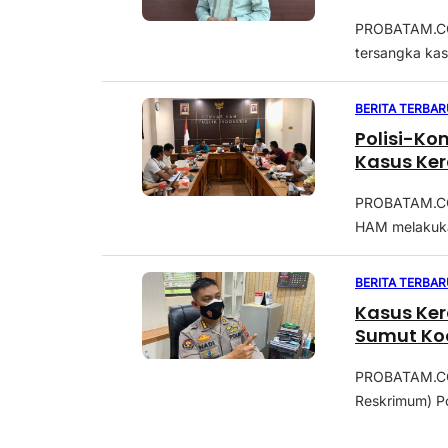
PROBATAM.CO,
tersangka kas
BERITA TERBAR
Polisi-Ko
Kasus Ke
PROBATAM.CO,
HAM melakuka
BERITA TERBAR
Kasus Ker
Sumut Ko
PROBATAM.CO –
Reskrimum) Po