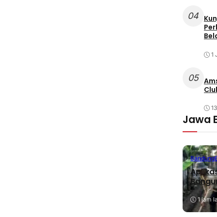
04
Kun
Per
Bel
1 
05
Ams
Clu
1
Jawa 
Bandung
Aplika
Bangu
1 jam l