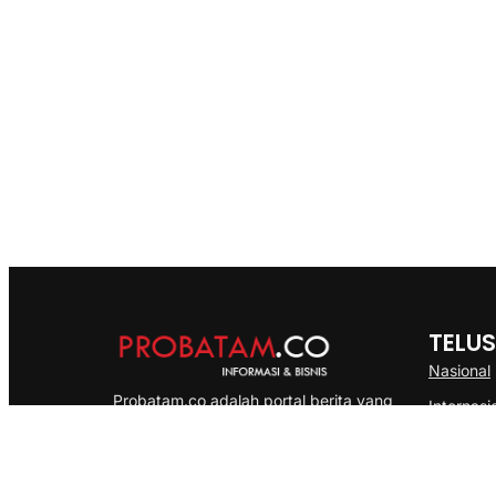
TELUS
Nasional
Probatam.co adalah portal berita yang
Internasi
menyajikan informasi terbaru seputar dan
Bisnis
Kepulauan Riau, Nasional maupun
Ekonomi
International dengan gaya pemberitaan