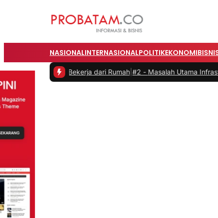
NASIONAL
INTERNASIONAL
POLITIK
EKONOMI
BISNI
itas saat Bekerja dari Rumah
|
#2 -
Masalah Utama Infrastruktur Peng