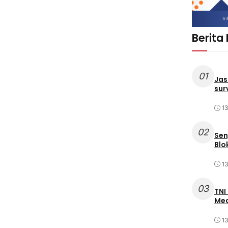
Berita
01
Jas
sur
1
02
Sen
Blo
1
03
TNI
Med
1