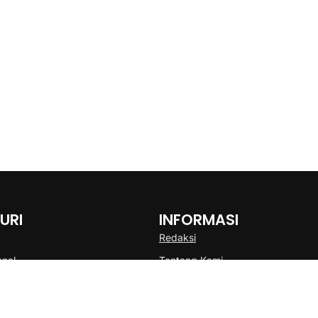
URI
INFORMASI
Redaksi
onal
Tentang Kami
Disclaimer
Pedoman Media Cyber