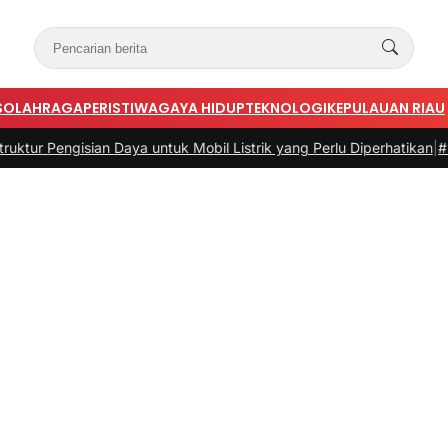
S
OLAHRAGA
PERISTIWA
GAYA HIDUP
TEKNOLOGI
KEPULAUAN RIAU
isian Daya untuk Mobil Listrik yang Perlu Diperhatikan
|
#3 -
Panduan