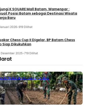
jungi K SQUARE Mall Batam, Wamenpar :
kuat Posisi Batam sebagai Destinasi Wisata
anja Baru
Januari 2026
•
919 Dilihat
akar Chess Cup II Digelar, BP Batam Chess
b Siap Dikukuhkan
3 Desember 2025
•
719 Dilihat
Barat
Berita Terbaru
Berita Utama
Peristiwa
sikan Pupuk Kosasih, Satgas Sektor 8
n Demplot Pertanian
alu