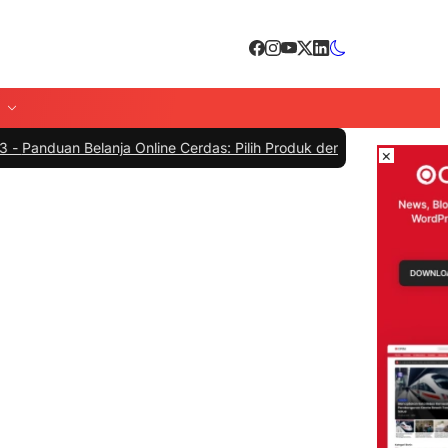
 Belanja Online Cerdas: Pilih Produk dengan Bijak dan Hindari Peni
×