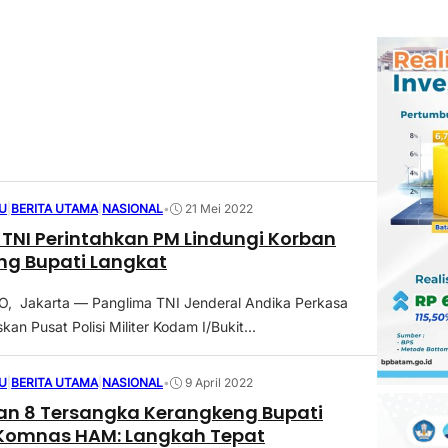
U
|
BERITA UTAMA
|
NASIONAL
•
21 Mei 2022
TNI Perintahkan PM Lindungi Korban
ng Bupati Langkat
 Jakarta — Panglima TNI Jenderal Andika Perkasa
n Pusat Polisi Militer Kodam I/Bukit...
U
|
BERITA UTAMA
|
NASIONAL
•
9 April 2022
han 8 Tersangka Kerangkeng Bupati
 Komnas HAM: Langkah Tepat