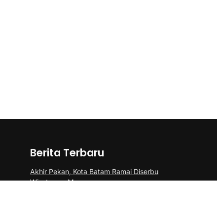
Berita Terbaru
Akhir Pekan, Kota Batam Ramai Diserbu
Wisatawan Mancanegara
Polsek Sei Beduk Bersama Tim Gabungan
Polresta Barelang Ungkap Tiga Kasus