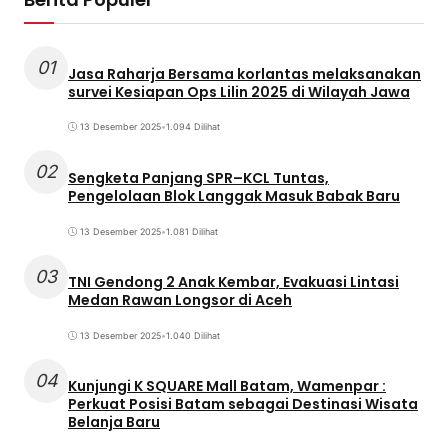
01
Jasa Raharja Bersama korlantas melaksanakan
survei Kesiapan Ops Lilin 2025 di Wilayah Jawa
13 Desember 2025
•
1.094 Dilihat
02
Sengketa Panjang SPR–KCL Tuntas,
Pengelolaan Blok Langgak Masuk Babak Baru
13 Desember 2025
•
1.081 Dilihat
03
TNI Gendong 2 Anak Kembar, Evakuasi Lintasi
Medan Rawan Longsor di Aceh
13 Desember 2025
•
1.040 Dilihat
04
Kunjungi K SQUARE Mall Batam, Wamenpar :
Perkuat Posisi Batam sebagai Destinasi Wisata
Belanja Baru