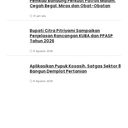
Pemkab Bandung Perkuat Patroli Malam,
Cegah Begal, Miras dan Obat-Obatan
21 jam lalu
Bupati Citra Pitriyami Sampaikan
Penjelasan Rancangan KUBA dan PPASP
Tahun 2026
9 Agustus 2026
Aplikasikan Pupuk Kosasih, Satgas Sektor 8
Bangun Demplot Pertanian
8 Agustus 2026