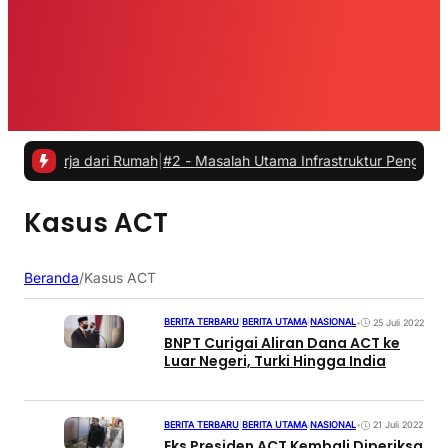
kerja dari Rumah
|
#2 -
Masalah Utama Infrastruktur Pengisian Daya u
Kasus ACT
Beranda
/
Kasus ACT
BERITA TERBARU
|
BERITA UTAMA
|
NASIONAL
•
25 Juli 2022
BNPT Curigai Aliran Dana ACT ke
Luar Negeri, Turki Hingga India
BERITA TERBARU
|
BERITA UTAMA
|
NASIONAL
•
21 Juli 2022
Eks Presiden ACT Kembali Diperiksa