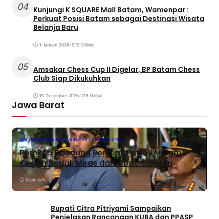
04
Kunjungi K SQUARE Mall Batam, Wamenpar :
Perkuat Posisi Batam sebagai Destinasi Wisata
Belanja Baru
1 Januari 2026
•
919 Dilihat
05
Amsakar Chess Cup II Digelar, BP Batam Chess
Club Siap Dikukuhkan
13 Desember 2025
•
719 Dilihat
Jawa Barat
Bandung
Berita Terbaru
Berita Utama
Peristiwa
Pemkab Bandung Perkuat Patroli Malam,
Cegah Begal, Miras dan Obat-Obatan
5 jam lalu
Bupati Citra Pitriyami Sampaikan
Penjelasan Rancangan KUBA dan PPASP