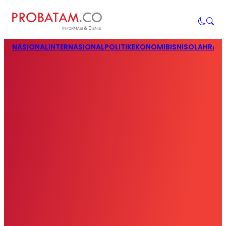
NASIONAL
INTERNASIONAL
POLITIK
EKONOMI
BISNIS
OLAHRAG