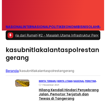
NASIONAL
INTERNASIONAL
POLITIK
EKONOMI
BISNIS
OLAHRAG
kerja dari Rumah
|
#2 -
Masalah Utama Infrastruktur Pengisian Daya u
kasubnitlakalantaspolrestan
gerang
Beranda
/
kasubnitlakalantaspolrestangerang
BERITA TERBARU
|
BERITA UTAMA
|
NASIONAL
|
PERISTIWA
•
1 November 2021
Hilang Kendali Hindari Penyebrang
Jalan, Pemotor Terjatuh dan
Tewas di Tangerang