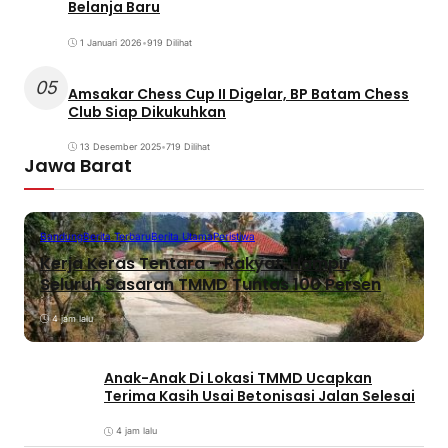
Belanja Baru
1 Januari 2026
•
919 Dilihat
05
Amsakar Chess Cup II Digelar, BP Batam Chess
Club Siap Dikukuhkan
13 Desember 2025
•
719 Dilihat
Jawa Barat
Bandung
Berita Terbaru
Berita Utama
Peristiwa
Kerja Keras Tentara – Rakyat, Hampir
Seluruh Sasaran TMMD Tuntas 100 Persen
4 jam lalu
Anak-Anak Di Lokasi TMMD Ucapkan
Terima Kasih Usai Betonisasi Jalan Selesai
4 jam lalu