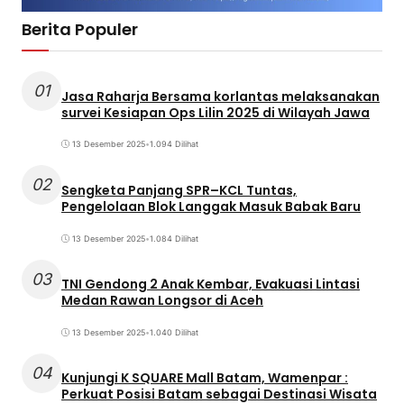
Berita Populer
01
Jasa Raharja Bersama korlantas melaksanakan
survei Kesiapan Ops Lilin 2025 di Wilayah Jawa
13 Desember 2025
•
1.094 Dilihat
02
Sengketa Panjang SPR–KCL Tuntas,
Pengelolaan Blok Langgak Masuk Babak Baru
13 Desember 2025
•
1.084 Dilihat
03
TNI Gendong 2 Anak Kembar, Evakuasi Lintasi
Medan Rawan Longsor di Aceh
13 Desember 2025
•
1.040 Dilihat
04
Kunjungi K SQUARE Mall Batam, Wamenpar :
Perkuat Posisi Batam sebagai Destinasi Wisata