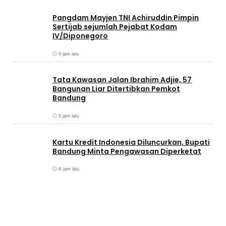
Pangdam Mayjen TNI Achiruddin Pimpin
Sertijab sejumlah Pejabat Kodam
IV/Diponegoro
5 jam lalu
Tata Kawasan Jalan Ibrahim Adjie, 57
Bangunan Liar Ditertibkan Pemkot
Bandung
5 jam lalu
Kartu Kredit Indonesia Diluncurkan, Bupati
Bandung Minta Pengawasan Diperketat
6 jam lalu