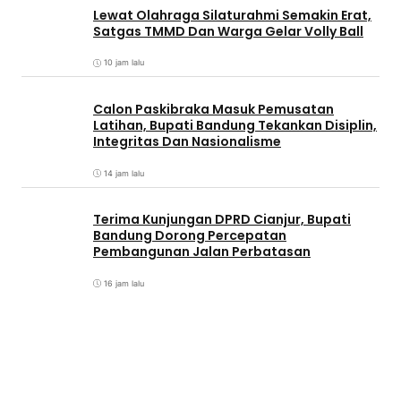
Lewat Olahraga Silaturahmi Semakin Erat,
Satgas TMMD Dan Warga Gelar Volly Ball
10 jam lalu
Calon Paskibraka Masuk Pemusatan
Latihan, Bupati Bandung Tekankan Disiplin,
Integritas Dan Nasionalisme
14 jam lalu
Terima Kunjungan DPRD Cianjur, Bupati
Bandung Dorong Percepatan
Pembangunan Jalan Perbatasan
16 jam lalu