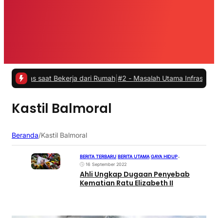
itas saat Bekerja dari Rumah
|
#2 -
Masalah Utama Infrastruktur Pen
Kastil Balmoral
Beranda
/
Kastil Balmoral
BERITA TERBARU
|
BERITA UTAMA
|
GAYA HIDUP
•
16 September 2022
Ahli Ungkap Dugaan Penyebab
Kematian Ratu Elizabeth II