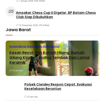
1 Januari 2026
•
919 Dilihat
05
Amsakar Chess Cup II Digelar, BP Batam Chess
Club Siap Dikukuhkan
13 Desember 2025
•
719 Dilihat
Jawa Barat
Bandung
Berita Terbaru
Berita Utama
Nasional
Kesan Reyot dan Kumuh Hilang, Rumah
Gilang Kini Berdinding Tembok Dan Lantai
Keramik
10 jam lalu
Polsek Ciwidey Respon Cepat, Evakuasi
Kecelakaan Beruntun
10 jam lalu