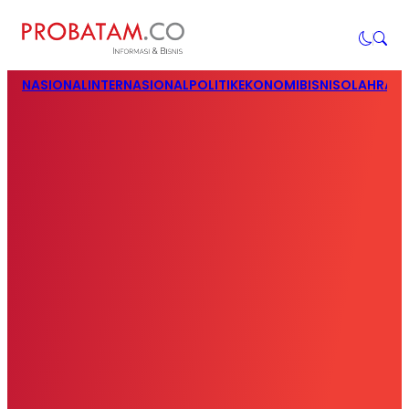
NASIONAL
INTERNASIONAL
POLITIK
EKONOMI
BISNIS
OLAHRAG