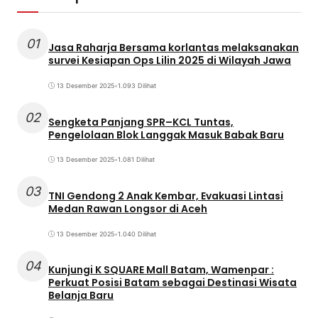
01
Jasa Raharja Bersama korlantas melaksanakan
survei Kesiapan Ops Lilin 2025 di Wilayah Jawa
13 Desember 2025
•
1.093 Dilihat
02
Sengketa Panjang SPR–KCL Tuntas,
Pengelolaan Blok Langgak Masuk Babak Baru
13 Desember 2025
•
1.081 Dilihat
03
TNI Gendong 2 Anak Kembar, Evakuasi Lintasi
Medan Rawan Longsor di Aceh
13 Desember 2025
•
1.040 Dilihat
04
Kunjungi K SQUARE Mall Batam, Wamenpar :
Perkuat Posisi Batam sebagai Destinasi Wisata
Belanja Baru