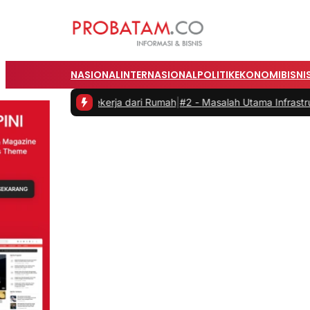
NASIONAL
INTERNASIONAL
POLITIK
EKONOMI
BISNI
as saat Bekerja dari Rumah
|
#2 -
Masalah Utama Infrastruktur Pengis