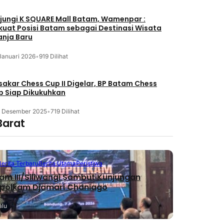
jungi K SQUARE Mall Batam, Wamenpar :
kuat Posisi Batam sebagai Destinasi Wisata
anja Baru
Januari 2026
•
919 Dilihat
akar Chess Cup II Digelar, BP Batam Chess
b Siap Dikukuhkan
3 Desember 2025
•
719 Dilihat
Barat
Berita Terbaru
Berita Utama
Peristiwa
m III/Siliwangi Sambut Kunjungan
polkam Djamari Chaniago
alu