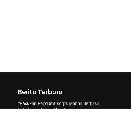
Berita Terbaru
“Pasukan Pendarat Korps Marinir Berhasil
Rebut dan Kuasai Musuh”
BP Batam Perkuat Pembinaan Talenta
Muda Lewat Batam Prime International