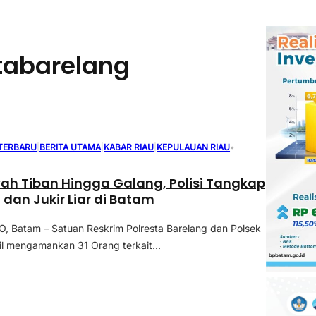
tabarelang
 TERBARU
|
BERITA UTAMA
|
KABAR RIAU
|
KEPULAUAN RIAU
•
ayah Tiban Hingga Galang, Polisi Tangkap
 dan Jukir Liar di Batam
 Batam – Satuan Reskrim Polresta Barelang dan Polsek
sil mengamankan 31 Orang terkait...