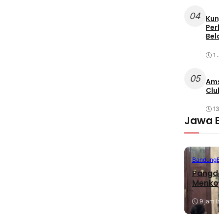
04
Kun
Per
Bel
1 
05
Ams
Clu
1
Jawa 
Bandung
Pangda
Menko
9 jam l