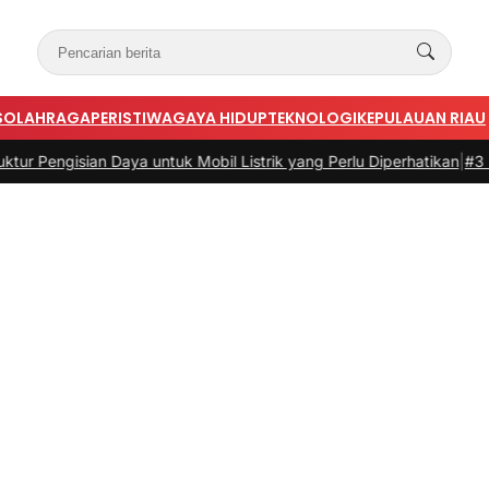
S
OLAHRAGA
PERISTIWA
GAYA HIDUP
TEKNOLOGI
KEPULAUAN RIAU
ian Daya untuk Mobil Listrik yang Perlu Diperhatikan
|
#3 -
Panduan B