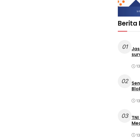
Berita
01
Jas
sur
1
02
Sen
Blo
1
03
TNI
Med
1