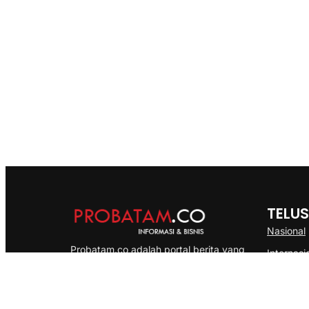
TELUS
Nasional
Probatam.co adalah portal berita yang
Internasi
menyajikan informasi terbaru seputar dan
Bisnis
Kepulauan Riau, Nasional maupun
Ekonomi
International dengan gaya pemberitaan