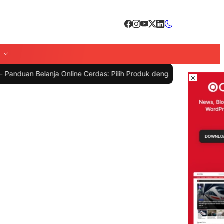
elanja Online Cerdas: Pilih Produk dengan Bijak dan Hindari Penipu
×