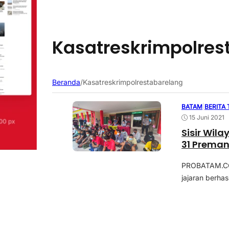
Kasatreskrimpolres
Beranda
/
Kasatreskrimpolrestabarelang
BATAM
|
BERITA
15 Juni 2021
Sisir Wil
31 Preman
PROBATAM.CO,
jajaran berha