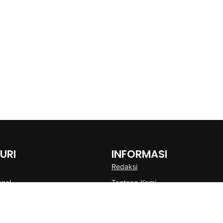
URI
INFORMASI
Redaksi
onal
Tentang Kami
Disclaimer
Pedoman Media Cyber