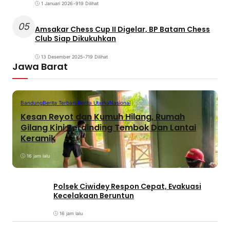
1 Januari 2026
•
919 Dilihat
05
Amsakar Chess Cup II Digelar, BP Batam Chess
Club Siap Dikukuhkan
13 Desember 2025
•
719 Dilihat
Jawa Barat
Bandung
Berita Terbaru
Berita Utama
Nasional
Kesan Reyot dan Kumuh Hilang, Rumah
Gilang Kini Berdinding Tembok Dan Lantai
Keramik
16 jam lalu
Polsek Ciwidey Respon Cepat, Evakuasi
Kecelakaan Beruntun
16 jam lalu