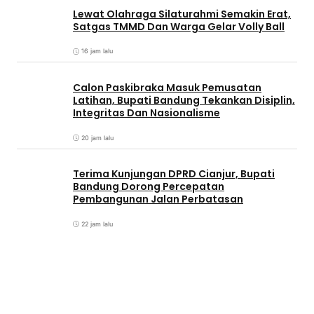
Lewat Olahraga Silaturahmi Semakin Erat,
Satgas TMMD Dan Warga Gelar Volly Ball
16 jam lalu
Calon Paskibraka Masuk Pemusatan
Latihan, Bupati Bandung Tekankan Disiplin,
Integritas Dan Nasionalisme
20 jam lalu
Terima Kunjungan DPRD Cianjur, Bupati
Bandung Dorong Percepatan
Pembangunan Jalan Perbatasan
22 jam lalu