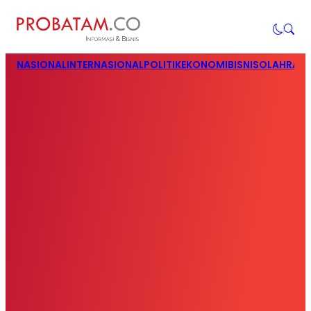
NASIONAL
INTERNASIONAL
POLITIK
EKONOMI
BISNIS
OLAHRAG