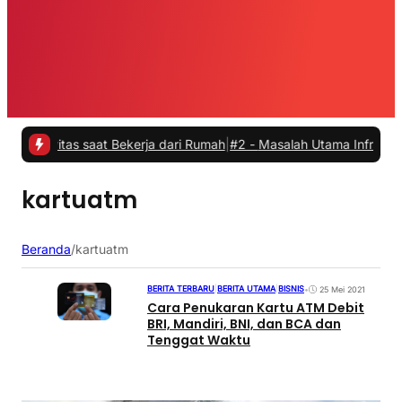
vitas saat Bekerja dari Rumah
|
#2 -
Masalah Utama Infrastruktur Pen
kartuatm
Beranda
/
kartuatm
BERITA TERBARU
|
BERITA UTAMA
|
BISNIS
•
25 Mei 2021
Cara Penukaran Kartu ATM Debit
BRI, Mandiri, BNI, dan BCA dan
Tenggat Waktu