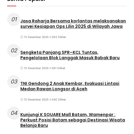
01
Jasa Raharja Bersama korlantas melaksanakan
survei Kesiapan Ops Lilin 2025 di Wilayah Jawa
13 Desember 2025
•
1.093 Dilihat
02
Sengketa Panjang SPR–KCL Tuntas,
Pengelolaan Blok Langgak Masuk Babak Baru
13 Desember 2025
•
1.081 Dilihat
03
TNI Gendong 2 Anak Kembar, Evakuasi Lintasi
Medan Rawan Longsor di Aceh
13 Desember 2025
•
1.040 Dilihat
04
Kunjungi K SQUARE Mall Batam, Wamenpar :
Perkuat Posisi Batam sebagai Destinasi Wisata
Belanja Baru