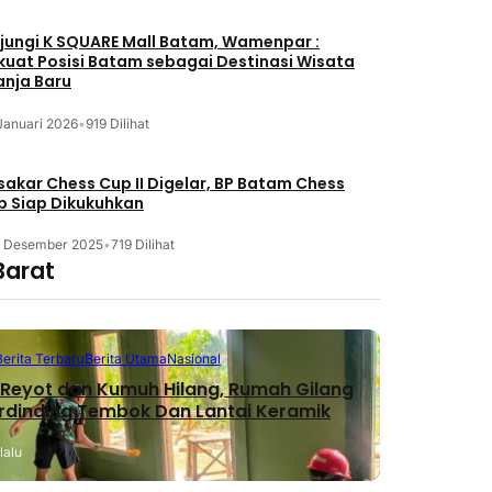
jungi K SQUARE Mall Batam, Wamenpar :
kuat Posisi Batam sebagai Destinasi Wisata
anja Baru
Januari 2026
•
919 Dilihat
akar Chess Cup II Digelar, BP Batam Chess
b Siap Dikukuhkan
3 Desember 2025
•
719 Dilihat
Barat
Berita Terbaru
Berita Utama
Nasional
Reyot dan Kumuh Hilang, Rumah Gilang
erdinding Tembok Dan Lantai Keramik
lalu