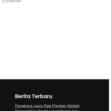
20 jam lalu
Berita Terbaru
Persebaya Juara Piala Presiden Setelah
Mengalahkan Persib Lewat Drama Adu