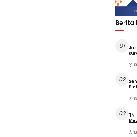
Berita
01
Jas
sur
1
02
Sen
Blo
1
03
TNI
Med
1