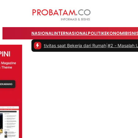
NASIONAL
INTERNASIONAL
POLITIK
EKONOMI
BISNI
n Produktivitas saat Bekerja dari Rumah
|
#2 -
Masalah Utama Infras