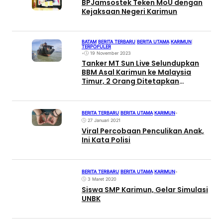
BPJamsostek Teken MoU dengan
Kejaksaan Negeri Karimun
BATAM
|
BERITA TERBARU
|
BERITA UTAMA
|
KARIMUN
|
TERPOPULER
•
19 November 2023
Tanker MT Sun Live Selundupkan
BBM Asal Karimun ke Malaysia
Timur, 2 Orang Ditetapkan
Tersangka
BERITA TERBARU
|
BERITA UTAMA
|
KARIMUN
•
27 Januari 2021
Viral Percobaan Penculikan Anak,
Ini Kata Polisi
BERITA TERBARU
|
BERITA UTAMA
|
KARIMUN
•
3 Maret 2020
Siswa SMP Karimun, Gelar Simulasi
UNBK