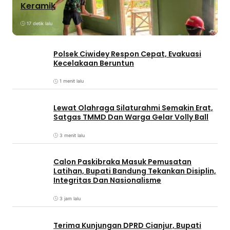
Keramik
17 detik lalu
Polsek Ciwidey Respon Cepat, Evakuasi
Kecelakaan Beruntun
1 menit lalu
Lewat Olahraga Silaturahmi Semakin Erat,
Satgas TMMD Dan Warga Gelar Volly Ball
3 menit lalu
Calon Paskibraka Masuk Pemusatan
Latihan, Bupati Bandung Tekankan Disiplin,
Integritas Dan Nasionalisme
3 jam lalu
Terima Kunjungan DPRD Cianjur, Bupati