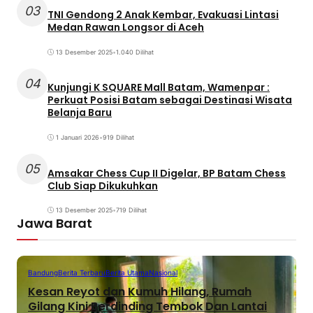
03
TNI Gendong 2 Anak Kembar, Evakuasi Lintasi
Medan Rawan Longsor di Aceh
13 Desember 2025
•
1.040 Dilihat
04
Kunjungi K SQUARE Mall Batam, Wamenpar :
Perkuat Posisi Batam sebagai Destinasi Wisata
Belanja Baru
1 Januari 2026
•
919 Dilihat
05
Amsakar Chess Cup II Digelar, BP Batam Chess
Club Siap Dikukuhkan
13 Desember 2025
•
719 Dilihat
Jawa Barat
Bandung
Berita Terbaru
Berita Utama
Nasional
Kesan Reyot dan Kumuh Hilang, Rumah
Gilang Kini Berdinding Tembok Dan Lantai