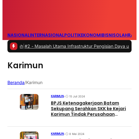
NASIONAL
INTERNASIONAL
POLITIK
EKONOMI
BISNIS
OLAHRAG
umah
|
#2 -
Masalah Utama Infrastruktur Pengisian Daya untuk Mobil Li
Karimun
Beranda
/
Karimun
KARIMUN
•
15 Juli 2024
BPJS Ketenagakerjaan Batam
Sekupang Serahkan SKK ke Kejari
Karimun Tindak Perusahaan
Menunggak Iuran
KARIMUN
•
8 Mei 2024