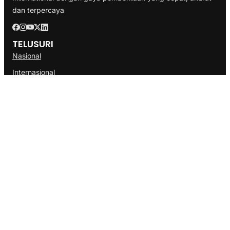
dan terpercaya
TELUSURI
Nasional
Internasional
Bisnis
Ekonomi
Politik
Olahraga
INFORMASI
Redaksi
Tentang Kami
Disclaimer
Pedoman Media Cyber