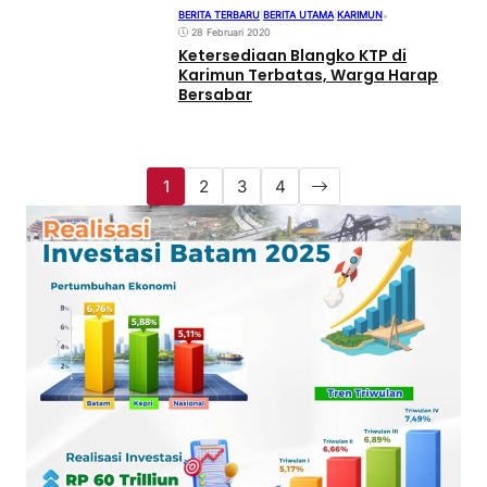
BERITA TERBARU
|
BERITA UTAMA
|
KARIMUN
•
28 Februari 2020
Ketersediaan Blangko KTP di
Karimun Terbatas, Warga Harap
Bersabar
1
2
3
4