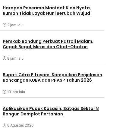
Harapan Penerima Manfaat Kian Nyata,
Rumah Tidak Layak Huni Berubah Wujud
2 jam lalu
Pemkab Bandung Perkuat Patroli Malam,
Cegah Begal, Miras dan Obat-Obatan
8 jam lalu
Bupati Citra Pitriyami Sampaikan Penjelasan
Rancangan KUBA dan PPASP Tahun 2026
13 jam lalu
Aplikasikan Pupuk Kosasih, Satgas Sektor 8
Bangun Demplot Pertanian
8 Agustus 2026