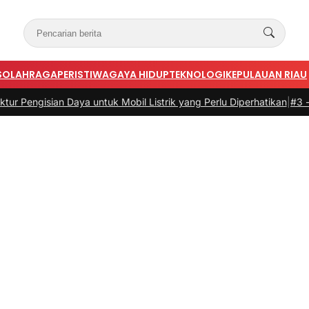
S
OLAHRAGA
PERISTIWA
GAYA HIDUP
TEKNOLOGI
KEPULAUAN RIAU
ian Daya untuk Mobil Listrik yang Perlu Diperhatikan
|
#3 -
Panduan Be