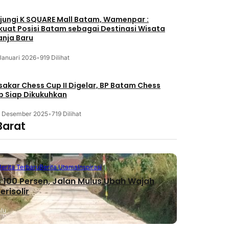
jungi K SQUARE Mall Batam, Wamenpar :
kuat Posisi Batam sebagai Destinasi Wisata
anja Baru
Januari 2026
•
919 Dilihat
akar Chess Cup II Digelar, BP Batam Chess
b Siap Dikukuhkan
3 Desember 2025
•
719 Dilihat
Barat
Berita Terbaru
Berita Utama
Inspirasi
 100 Persen, Jalan Mulus Ubah Wajah
erisolir
alu