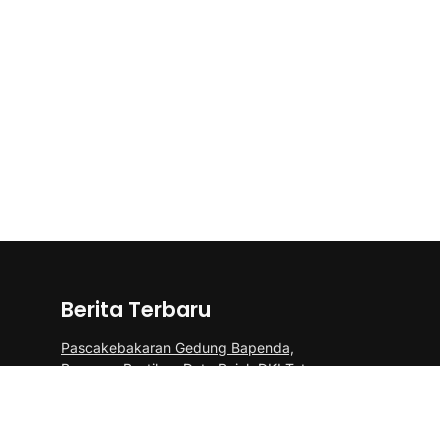
Berita Terbaru
Pascakebakaran Gedung Bapenda,
Pramono Pastikan Data Pajak DKI Tetap
Aman
Pramono Alihkan Transportasi Kepulauan