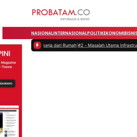
NASIONAL
INTERNASIONAL
POLITIK
EKONOMI
BISNI
s saat Bekerja dari Rumah
|
#2 -
Masalah Utama Infrastruktur Pengis