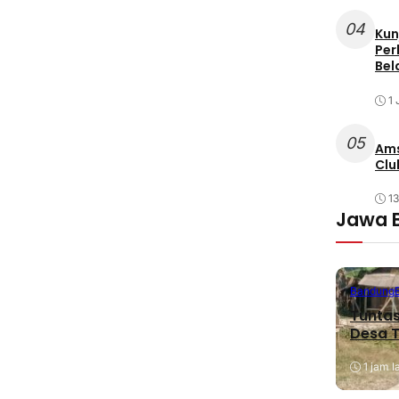
04
Kun
Per
Bel
1 
05
Ams
Clu
1
Jawa 
Bandung
Tuntas
Desa T
1 jam l