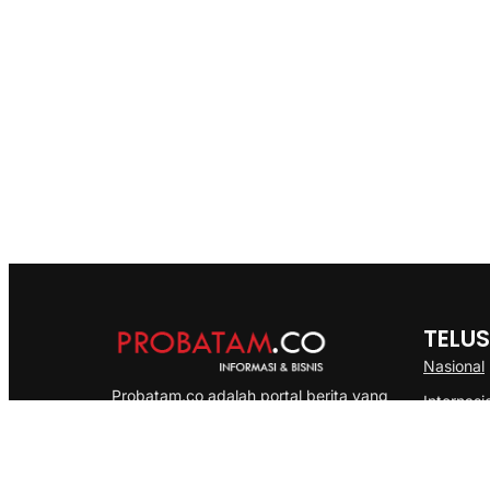
TELUS
Nasional
Probatam.co adalah portal berita yang
Internasi
menyajikan informasi terbaru seputar dan
Bisnis
Kepulauan Riau, Nasional maupun
Ekonomi
International dengan gaya pemberitaan