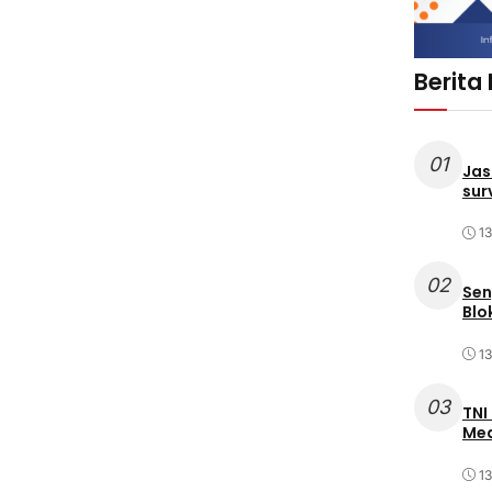
Berita
01
Jas
sur
1
02
Sen
Blo
1
03
TNI
Med
1