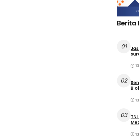
Berita
01
Jas
sur
1
02
Sen
Blo
1
03
TNI
Med
1