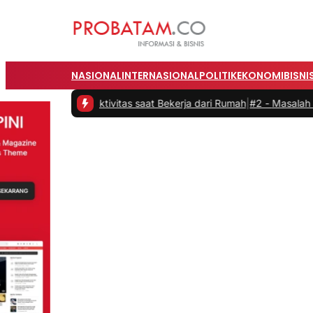
NASIONAL
INTERNASIONAL
POLITIK
EKONOMI
BISNI
an Produktivitas saat Bekerja dari Rumah
|
#2 -
Masalah Utama Infra