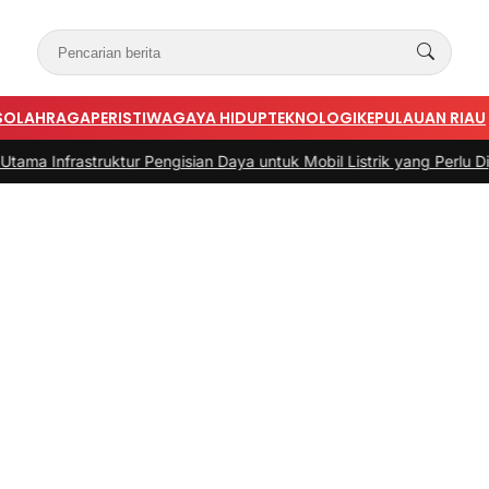
S
OLAHRAGA
PERISTIWA
GAYA HIDUP
TEKNOLOGI
KEPULAUAN RIAU
struktur Pengisian Daya untuk Mobil Listrik yang Perlu Diperhatikan