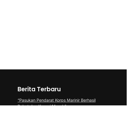
Berita Terbaru
“Pasukan Pendarat Korps Marinir Berhasil
Rebut dan Kuasai Musuh”
BP Batam Perkuat Pembinaan Talenta
Muda Lewat Batam Prime International