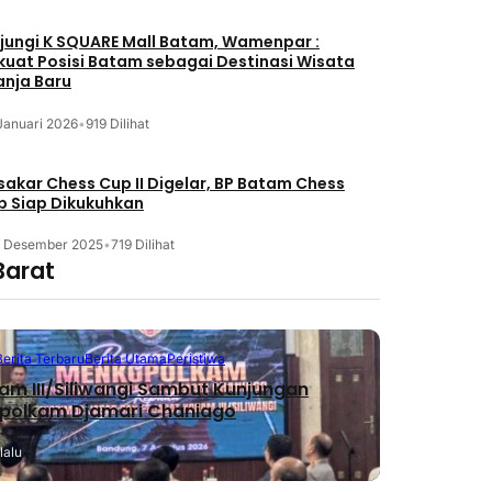
jungi K SQUARE Mall Batam, Wamenpar :
kuat Posisi Batam sebagai Destinasi Wisata
anja Baru
Januari 2026
•
919 Dilihat
akar Chess Cup II Digelar, BP Batam Chess
b Siap Dikukuhkan
3 Desember 2025
•
719 Dilihat
Barat
Berita Terbaru
Berita Utama
Peristiwa
m III/Siliwangi Sambut Kunjungan
polkam Djamari Chaniago
lalu