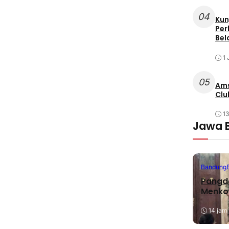
04
Kun
Per
Bel
1 
05
Ams
Clu
1
Jawa 
Bandung
Pangda
Menko
14 jam 