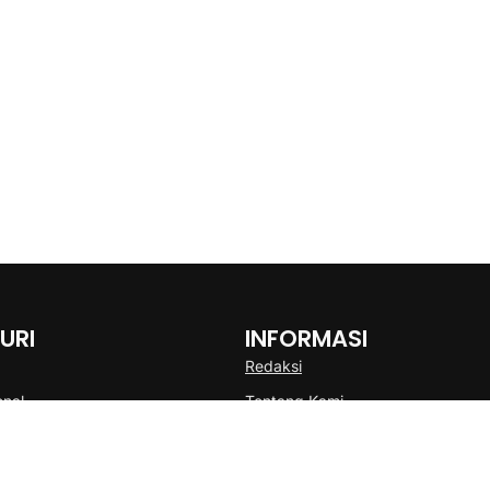
URI
INFORMASI
Redaksi
onal
Tentang Kami
Disclaimer
Pedoman Media Cyber