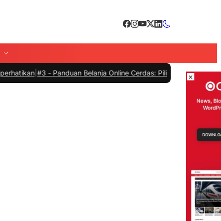
|
#3 -
Panduan Belanja Online Cerdas: Pilih Produk dengan Bijak dan
×