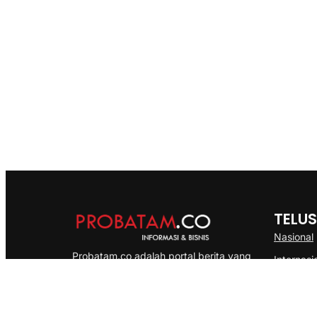
TELUS
Nasional
Probatam.co adalah portal berita yang
Internasi
menyajikan informasi terbaru seputar dan
Bisnis
Kepulauan Riau, Nasional maupun
Ekonomi
International dengan gaya pemberitaan