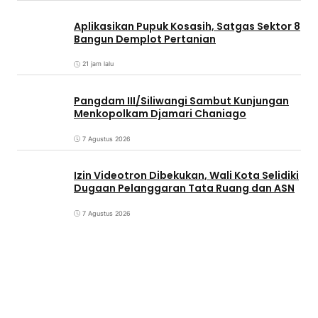
Aplikasikan Pupuk Kosasih, Satgas Sektor 8
Bangun Demplot Pertanian
21 jam lalu
Pangdam III/Siliwangi Sambut Kunjungan
Menkopolkam Djamari Chaniago
7 Agustus 2026
Izin Videotron Dibekukan, Wali Kota Selidiki
Dugaan Pelanggaran Tata Ruang dan ASN
7 Agustus 2026