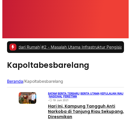
a dari Rumah
|
#2 -
Masalah Utama Infrastruktur Pengisian Daya untuk
Kapoltabesbarelang
Beranda
/
Kapoltabesbarelang
BATAM
|
BERITA TERBARU
|
BERITA UTAMA
|
KEPULAUAN RIAU
|
NASIONAL
|
PERISTIWA
•
19 Juni 2021
Hari Ini, Kampung Tangguh Anti
Narkoba di Tanjung Riau Sekupang,
Diresmikan