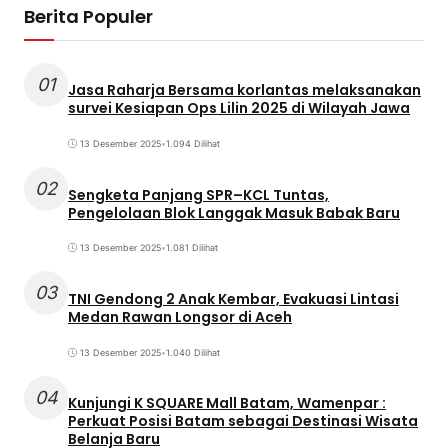
Berita Populer
01
Jasa Raharja Bersama korlantas melaksanakan
survei Kesiapan Ops Lilin 2025 di Wilayah Jawa
13 Desember 2025
•
1.094 Dilihat
02
Sengketa Panjang SPR–KCL Tuntas,
Pengelolaan Blok Langgak Masuk Babak Baru
13 Desember 2025
•
1.081 Dilihat
03
TNI Gendong 2 Anak Kembar, Evakuasi Lintasi
Medan Rawan Longsor di Aceh
13 Desember 2025
•
1.040 Dilihat
04
Kunjungi K SQUARE Mall Batam, Wamenpar :
Perkuat Posisi Batam sebagai Destinasi Wisata
Belanja Baru