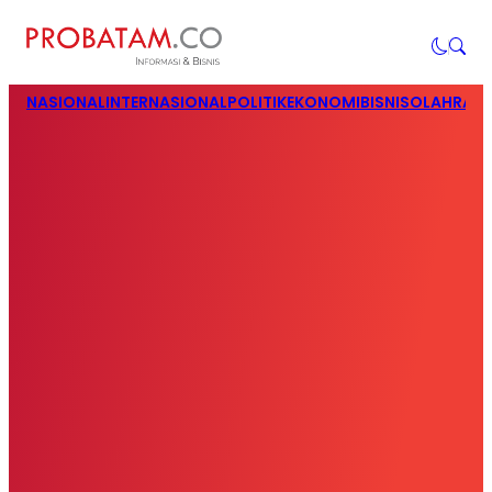
NASIONAL
INTERNASIONAL
POLITIK
EKONOMI
BISNIS
OLAHRAG