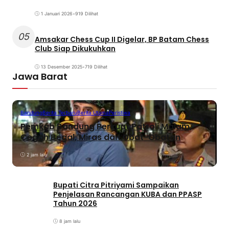
1 Januari 2026
•
919 Dilihat
05
Amsakar Chess Cup II Digelar, BP Batam Chess
Club Siap Dikukuhkan
13 Desember 2025
•
719 Dilihat
Jawa Barat
Bandung
Berita Terbaru
Berita Utama
Peristiwa
Pemkab Bandung Perkuat Patroli Malam,
Cegah Begal, Miras dan Obat-Obatan
2 jam lalu
Bupati Citra Pitriyami Sampaikan
Penjelasan Rancangan KUBA dan PPASP
Tahun 2026
8 jam lalu