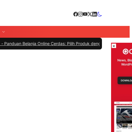
Belanja Online Cerdas: Pilih Produk dengan Bijak dan Hindari Penip
×