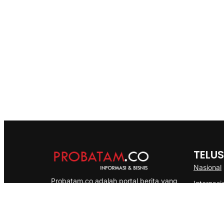
TELUS
Nasional
Probatam.co adalah portal berita yang
Internasi
menyajikan informasi terbaru seputar dan
Bisnis
Kepulauan Riau, Nasional maupun
Ekonomi
International dengan gaya pemberitaan