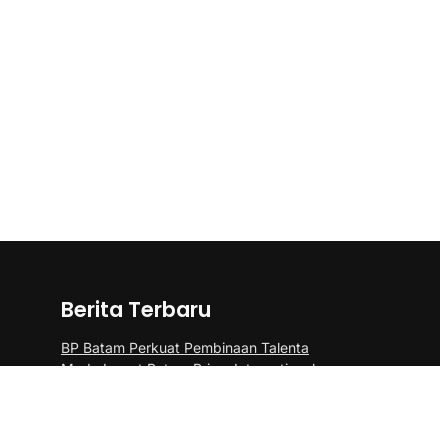
Berita Terbaru
BP Batam Perkuat Pembinaan Talenta
Muda Lewat Batam Prime International
Grassroot Football sebagai Festival 2026
Pangdam III/Siliwangi Sambut Kunjungan