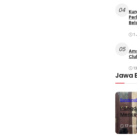
04
Kun
Per
Bel
1 
05
Ams
Clu
1
Jawa 
Bandung
Pangda
Menko
17 meni