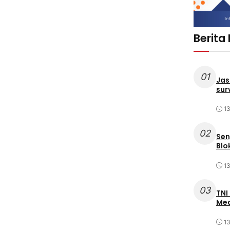
Berita
01
Jas
sur
1
02
Sen
Blo
1
03
TNI
Med
1