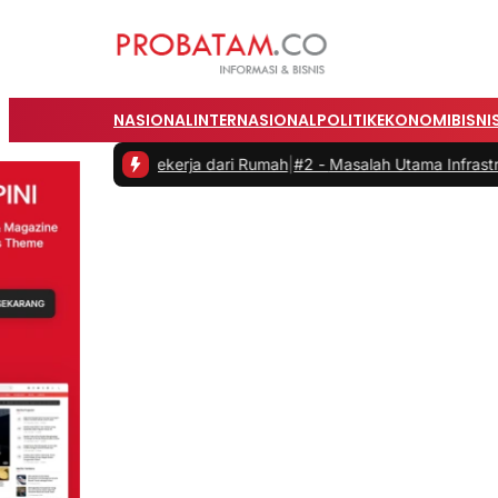
NASIONAL
INTERNASIONAL
POLITIK
EKONOMI
BISNI
tas saat Bekerja dari Rumah
|
#2 -
Masalah Utama Infrastruktur Pengi