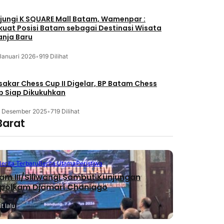
jungi K SQUARE Mall Batam, Wamenpar :
kuat Posisi Batam sebagai Destinasi Wisata
anja Baru
Januari 2026
•
919 Dilihat
akar Chess Cup II Digelar, BP Batam Chess
b Siap Dikukuhkan
3 Desember 2025
•
719 Dilihat
Barat
Berita Terbaru
Berita Utama
Peristiwa
m III/Siliwangi Sambut Kunjungan
polkam Djamari Chaniago
t lalu