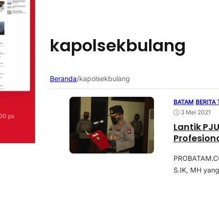
kapolsekbulang
Beranda
/
kapolsekbulang
BATAM
|
BERITA
3 Mei 2021
Lantik PJ
Profesio
PROBATAM.CO,
S.IK, MH yang