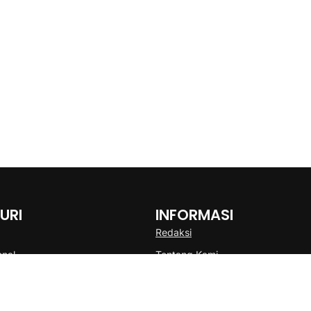
URI
INFORMASI
Redaksi
onal
Tentang Kami
Disclaimer
Pedoman Media Cyber