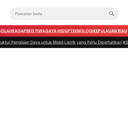
S
OLAHRAGA
PERISTIWA
GAYA HIDUP
TEKNOLOGI
KEPULAUAN RIAU
sian Daya untuk Mobil Listrik yang Perlu Diperhatikan
|
#3 -
Panduan 