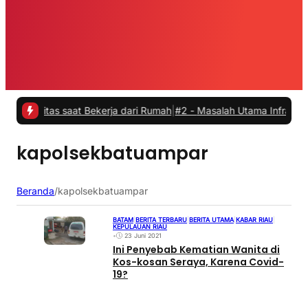
vitas saat Bekerja dari Rumah
|
#2 -
Masalah Utama Infrastruktur Pen
kapolsekbatuampar
Beranda
/
kapolsekbatuampar
BATAM
|
BERITA TERBARU
|
BERITA UTAMA
|
KABAR RIAU
|
KEPULAUAN RIAU
•
23 Juni 2021
Ini Penyebab Kematian Wanita di
Kos-kosan Seraya, Karena Covid-
19?