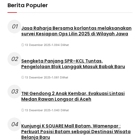
Berita Populer
01
Jasa Raharja Bersama korlantas melaksanakan
survei Kesiapan Ops Lilin 2025 di Wilayah Jawa
13 Desember 2025
•
1.094 Dilihat
02
Sengketa Panjang SPR–KCL Tuntas,
Pengelolaan Blok Langgak Masuk Babak Baru
13 Desember 2025
•
1.081 Dilihat
03
TNI Gendong 2 Anak Kembar, Evakuasi Lintasi
Medan Rawan Longsor di Aceh
13 Desember 2025
•
1.040 Dilihat
04
Kunjungi K SQUARE Mall Batam, Wamenpar :
Perkuat Posisi Batam sebagai Destinasi Wisata
Belanja Baru