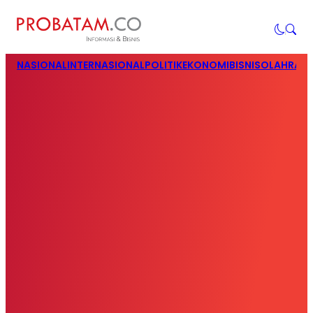
NASIONAL
INTERNASIONAL
POLITIK
EKONOMI
BISNIS
OLAHRAG