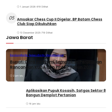
1 Januari 2026
•
919 Dilihat
05
Amsakar Chess Cup II Digelar, BP Batam Chess
Club Siap Dikukuhkan
13 Desember 2025
•
719 Dilihat
Jawa Barat
Bandung
Berita Terbaru
Berita Utama
Nasional
Bupati Citra Pitriyami Sampaikan Penjelasan
Rancangan KUBA dan PPASP Tahun 2026
2 jam lalu
Aplikasikan Pupuk Kosasih, Satgas Sektor 8
Bangun Demplot Pertanian
16 jam lalu