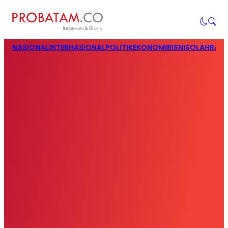
NASIONAL
INTERNASIONAL
POLITIK
EKONOMI
BISNIS
OLAHRAG