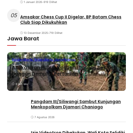
1 Januari 2026
•
919 Dilihat
05
Amsakar Chess Cup II Digelar, BP Batam Chess
Club Siap Dikukuhkan
13 Desember 2025
•
719 Dilihat
Jawa Barat
Bandung
Berita Terbaru
Berita Utama
Peristiwa
Aplikasikan Pupuk Kosasih, Satgas Sektor 8
Bangun Demplot Pertanian
8 jam lalu
Pangdam III/Siliwangi Sambut Kunjungan
Menkopolkam Djamari Chaniago
7 Agustus 2026
Izin Videotron Dibekukan, Wali Kota Selidiki