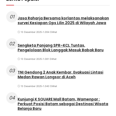
01
Jasa Raharja Bersama korlantas melaksanakan
survei Kesiapan Ops Lilin 2025 di Wilayah Jawa
13 Desember 2025
•
1.094 Dilihat
02
Sengketa Panjang SPR–KCL Tuntas,
Pengelolaan Blok Langgak Masuk Babak Baru
13 Desember 2025
•
1.081 Dilihat
03
TNI Gendong 2 Anak Kembar, Evakuasi Lintasi
Medan Rawan Longsor di Aceh
13 Desember 2025
•
1.040 Dilihat
04
Kunjungi K SQUARE Mall Batam, Wamenpar :
Perkuat Posisi Batam sebagai Destinasi Wisata
Belanja Baru