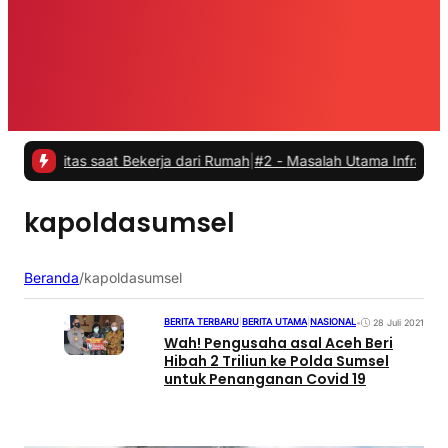
vitas saat Bekerja dari Rumah
|
#2 -
Masalah Utama Infrastruktur Pen
kapoldasumsel
Beranda
/
kapoldasumsel
BERITA TERBARU
|
BERITA UTAMA
|
NASIONAL
•
28 Juli 2021
Wah! Pengusaha asal Aceh Beri
Hibah 2 Triliun ke Polda Sumsel
untuk Penanganan Covid 19