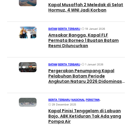
Kapal Musaffah 2 Meledak di Selat
Hormuz, 4 WNI Jadi Korban
BATAM
|
BERITA TERBARU
•
19 Januari 2026
Amsakar Bangga, Kapal FLF
Permata Borneo 1 Buatan Batam
Resmi Diluncurkan
BATAM
|
BERITA TERBARU
•
1 Januari 2026
Pergerakan Penumpang Kapal
Pelabuhan Batam Periode
Angkutan Nataru 2026 Didominasi
Rute Internasional
BERITA TERBARU
|
NASIONAL
|
PERISTIWA
•
29 Desember 2025
Kapal Pinisi Tenggelam di Labuan
Bajo, ABK Ketiduran Tak Ada yang
Pompa Air