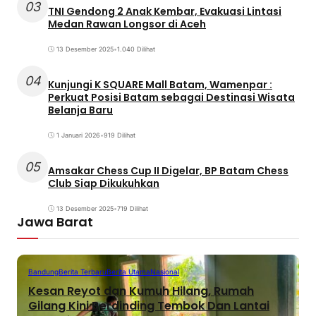
03
TNI Gendong 2 Anak Kembar, Evakuasi Lintasi
Medan Rawan Longsor di Aceh
13 Desember 2025
•
1.040 Dilihat
04
Kunjungi K SQUARE Mall Batam, Wamenpar :
Perkuat Posisi Batam sebagai Destinasi Wisata
Belanja Baru
1 Januari 2026
•
919 Dilihat
05
Amsakar Chess Cup II Digelar, BP Batam Chess
Club Siap Dikukuhkan
13 Desember 2025
•
719 Dilihat
Jawa Barat
Bandung
Berita Terbaru
Berita Utama
Nasional
Kesan Reyot dan Kumuh Hilang, Rumah
Gilang Kini Berdinding Tembok Dan Lantai