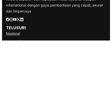
International dengan gaya pemberitaan yang cepat, akurat
dan terpercaya
TELUSURI
Nasional
Internasional
Bisnis
Ekonomi
Politik
Olahraga
INFORMASI
Redaksi
Tentang Kami
Disclaimer
Pedoman Media Cyber