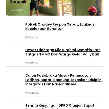
Keramik
9 jam lalu
Polsek Ciwidey Respon Cepat, Evakuasi
Kecelakaan Beruntun
9 jam lalu
Lewat Olahraga Silaturahmi Semakin Erat,
Satgas TMMD Dan Warga Gelar Volly Ball
9 jam lalu
Calon Paskibraka Masuk Pemusatan
Latihan, Bupati Bandung Tekankan Disiplin,
Integritas Dan Nasionalisme
13 jam lalu
Terima Kunjungan DPRD Cianjur, Bupati