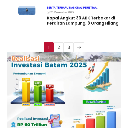
BERITA TERBARU
|
NASIONAL
|
PERISTIWA
•
20 Desember 2025
Kapal Angkut 33 ABK Terbakar di
Perairan Lampung, 8 Orang Hilang
1
2
3