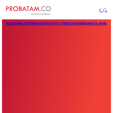
NASIONAL
INTERNASIONAL
POLITIK
EKONOMI
BISNIS
OLAHRAG