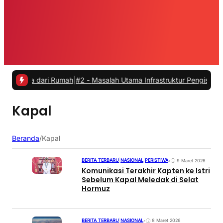
ja dari Rumah
|
#2 -
Masalah Utama Infrastruktur Pengisian Daya untuk
Kapal
Beranda
/
Kapal
BERITA TERBARU
|
NASIONAL
|
PERISTIWA
•
9 Maret 2026
Komunikasi Terakhir Kapten ke Istri
Sebelum Kapal Meledak di Selat
Hormuz
BERITA TERBARU
|
NASIONAL
•
8 Maret 2026