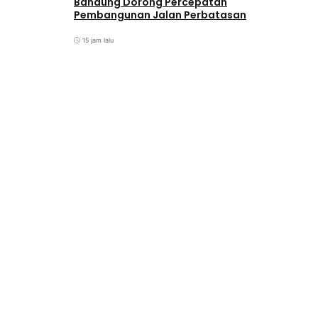
Bandung Dorong Percepatan
Pembangunan Jalan Perbatasan
15 jam lalu