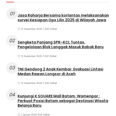
01
Jasa Raharja Bersama korlantas melaksanakan
survei Kesiapan Ops Lilin 2025 di Wilayah Jawa
13 Desember 2025
•
1.093 Dilihat
02
Sengketa Panjang SPR–KCL Tuntas,
Pengelolaan Blok Langgak Masuk Babak Baru
13 Desember 2025
•
1.081 Dilihat
03
TNI Gendong 2 Anak Kembar, Evakuasi Lintasi
Medan Rawan Longsor di Aceh
13 Desember 2025
•
1.040 Dilihat
04
Kunjungi K SQUARE Mall Batam, Wamenpar :
Perkuat Posisi Batam sebagai Destinasi Wisata
Belanja Baru
1 Januari 2026
•
918 Dilihat