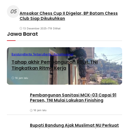
05
Amsakar Chess Cup II Digelar, BP Batam Chess
Club Siap Dikukuhkan
13 Desember 2025
•
719 Dilihat
Jawa Barat
Bandung
Berita Terbaru
Berita Utama
Nasional
Tahap akhir Pembangunan RTLH, TNI
Tingkatkan Ritme Kerja
16 jam lalu
Pembangunan Sanitasi MCK-03 Capai 91
Persen, TNI Mulai Lakukan Finishing
16 jam lalu
Bupati Bandung Ajak Muslimat NU Perkuat