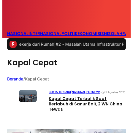
NASIONAL
INTERNASIONAL
POLITIK
EKONOMI
BISNIS
OLAHRAG
Bekerja dari Rumah
|
#2 -
Masalah Utama Infrastruktur Pengisian Daya
Kapal Cepat
Beranda
/
Kapal Cepat
BERITA TERBARU
|
NASIONAL
|
PERISTIWA
•
5 Agustus 2025
Kapal Cepat Terbalik Saat
Berlabuh di Sanur Bali, 2 WN China
Tewas