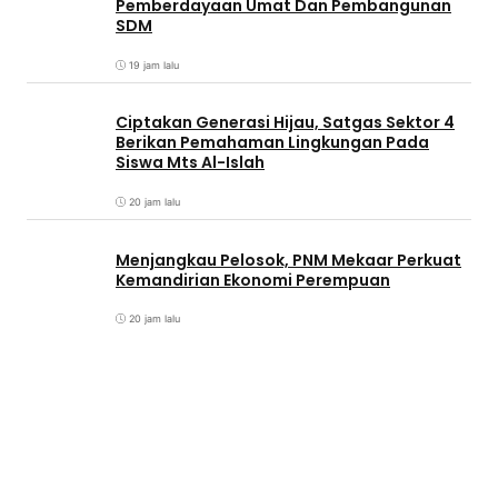
Pemberdayaan Umat Dan Pembangunan
SDM
19 jam lalu
Ciptakan Generasi Hijau, Satgas Sektor 4
Berikan Pemahaman Lingkungan Pada
Siswa Mts Al-Islah
20 jam lalu
Menjangkau Pelosok, PNM Mekaar Perkuat
Kemandirian Ekonomi Perempuan
20 jam lalu