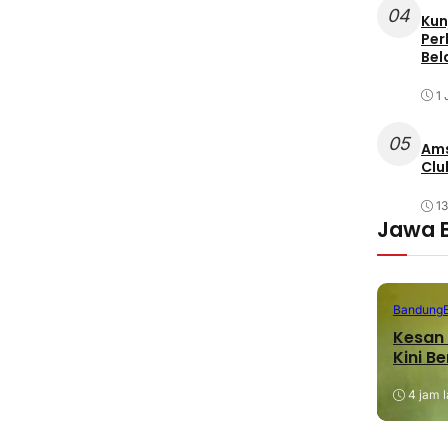
04
Kun
Per
Bel
1 
05
Ams
Clu
1
Jawa 
Bandung
Kesan 
Kini B
4 jam l