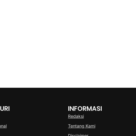
URI
INFORMASI
Redaksi
onal
Tentang Kami
Disclaimer