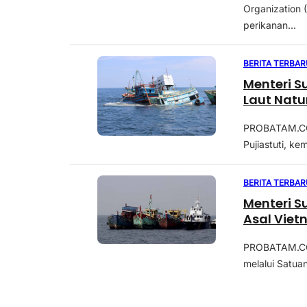
Organization 
perikanan...
BERITA TERBAR
Menteri S
Laut Nat
PROBATAM.CO,
Pujiastuti, k
BERITA TERBAR
Menteri S
Asal Vie
PROBATAM.CO,
melalui Satua