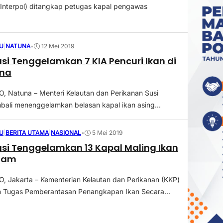
(Interpol) ditangkap petugas kapal pengawas
U
|
NATUNA
•
12 Mei 2019
usi Tenggelamkan 7 KIA Pencuri Ikan di
una
 Natuna – Menteri Kelautan dan Perikanan Susi
embali menenggelamkan belasan kapal ikan asing...
U
|
BERITA UTAMA
|
NASIONAL
•
5 Mei 2019
usi Tenggelamkan 13 Kapal Maling Ikan
tnam
 Jakarta – Kementerian Kelautan dan Perikanan (KKP)
n Tugas Pemberantasan Penangkapan Ikan Secara...