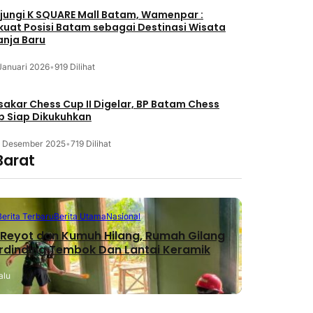
jungi K SQUARE Mall Batam, Wamenpar :
kuat Posisi Batam sebagai Destinasi Wisata
anja Baru
Januari 2026
•
919 Dilihat
akar Chess Cup II Digelar, BP Batam Chess
b Siap Dikukuhkan
3 Desember 2025
•
719 Dilihat
Barat
Berita Terbaru
Berita Utama
Nasional
Reyot dan Kumuh Hilang, Rumah Gilang
erdinding Tembok Dan Lantai Keramik
alu