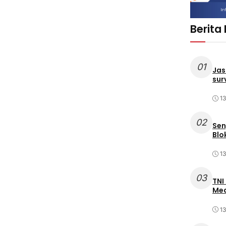
Berita
01
Jas
sur
1
02
Sen
Blo
1
03
TNI
Med
1