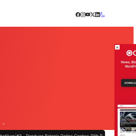
×
-
Panduan Belanja Online Cerdas: Pilih Produk dengan Bijak dan Hind