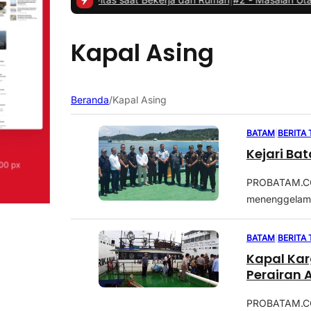
Kapal Asing
Beranda
/
Kapal Asing
BATAM
|
BERITA
Kejari Ba
PROBATAM.CO,
menenggelamka
BATAM
|
BERITA
Kapal Kar
Perairan 
PROBATAM.CO, 