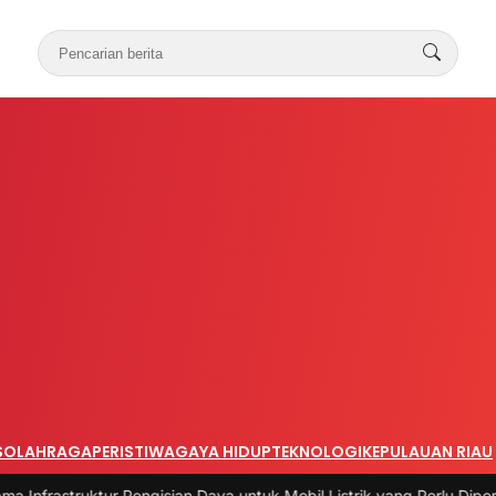
S
OLAHRAGA
PERISTIWA
GAYA HIDUP
TEKNOLOGI
KEPULAUAN RIAU
tur Pengisian Daya untuk Mobil Listrik yang Perlu Diperhatikan
|
#3 