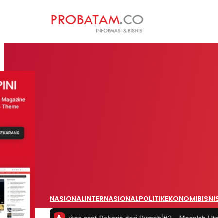
NASIONAL
INTERNASIONAL
POLITIK
EKONOMI
BISNI
oduktivitas saat Bekerja dari Rumah
|
#2 -
Masalah Utama Infrastruk