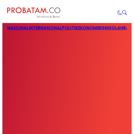
NASIONAL
INTERNASIONAL
POLITIK
EKONOMI
BISNIS
OLAHRAG