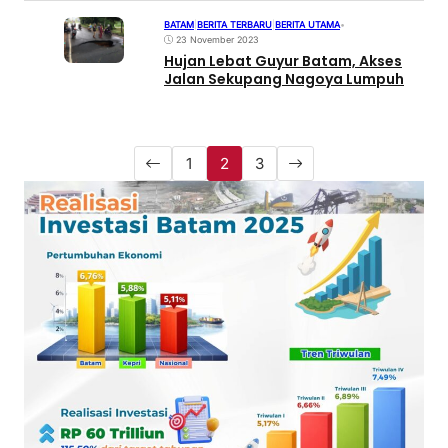
BATAM
|
BERITA TERBARU
|
BERITA UTAMA
•
23 November 2023
Hujan Lebat Guyur Batam, Akses
Jalan Sekupang Nagoya Lumpuh
1
2
3