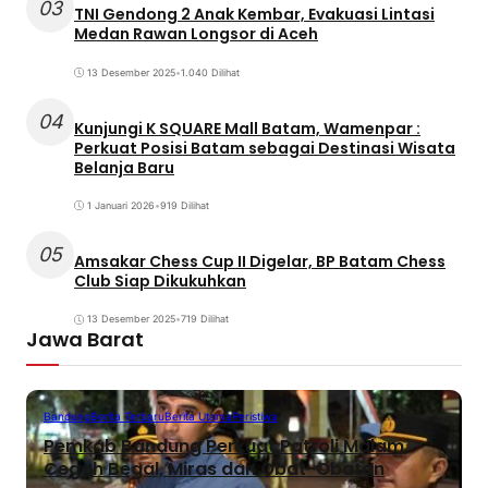
03
TNI Gendong 2 Anak Kembar, Evakuasi Lintasi
Medan Rawan Longsor di Aceh
13 Desember 2025
•
1.040 Dilihat
04
Kunjungi K SQUARE Mall Batam, Wamenpar :
Perkuat Posisi Batam sebagai Destinasi Wisata
Belanja Baru
1 Januari 2026
•
919 Dilihat
05
Amsakar Chess Cup II Digelar, BP Batam Chess
Club Siap Dikukuhkan
13 Desember 2025
•
719 Dilihat
Jawa Barat
Bandung
Berita Terbaru
Berita Utama
Peristiwa
Pemkab Bandung Perkuat Patroli Malam,
Cegah Begal, Miras dan Obat-Obatan