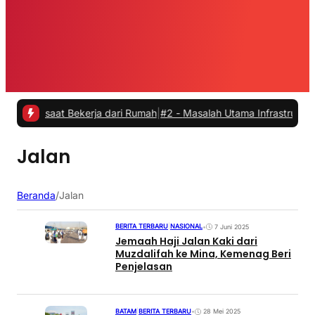
s saat Bekerja dari Rumah
|
#2 -
Masalah Utama Infrastruktur Pengisi
Jalan
Beranda
/
Jalan
BERITA TERBARU
|
NASIONAL
•
7 Juni 2025
Jemaah Haji Jalan Kaki dari
Muzdalifah ke Mina, Kemenag Beri
Penjelasan
BATAM
|
BERITA TERBARU
•
28 Mei 2025