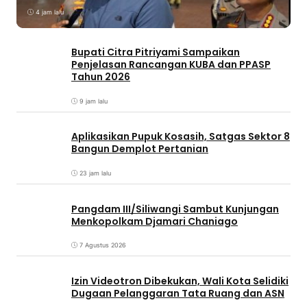
4 jam lalu
Bupati Citra Pitriyami Sampaikan
Penjelasan Rancangan KUBA dan PPASP
Tahun 2026
9 jam lalu
Aplikasikan Pupuk Kosasih, Satgas Sektor 8
Bangun Demplot Pertanian
23 jam lalu
Pangdam III/Siliwangi Sambut Kunjungan
Menkopolkam Djamari Chaniago
7 Agustus 2026
Izin Videotron Dibekukan, Wali Kota Selidiki
Dugaan Pelanggaran Tata Ruang dan ASN