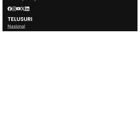
TELUSURI
Nasional
Internasional
Bisnis
Ekonomi
Politik
Olahraga
INFORMASI
Redaksi
Tentang Kami
Disclaimer
Pedoman Media Cyber
SOP