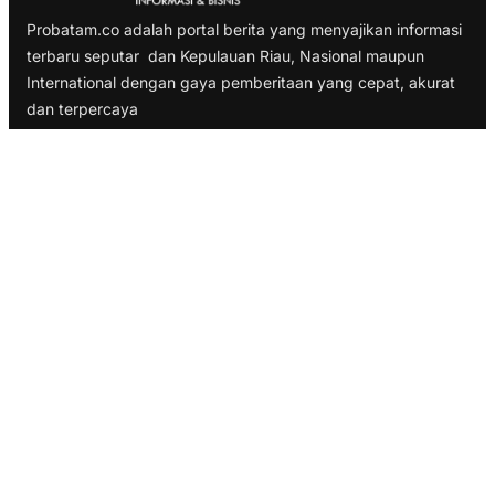
Probatam.co adalah portal berita yang menyajikan informasi
terbaru seputar dan Kepulauan Riau, Nasional maupun
International dengan gaya pemberitaan yang cepat, akurat
dan terpercaya
TELUSURI
Nasional
Internasional
Bisnis
Ekonomi
Politik
Olahraga
INFORMASI
Redaksi
Tentang Kami