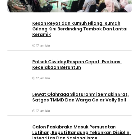
5 menit lalu
Kesan Reyot dan Kumuh Hilang, Rumah
Gilang Kini Berdinding Tembok Dan Lantai
Keramik
17 jam lalu
Polsek Ciwidey Respon Cepat, Evakuasi
Kecelakaan Beruntun
17 jam lalu
Lewat Olahraga Silaturahmi Semakin Erat,
Satgas TMMD Dan Warga Gelar Volly Ball
17 jam lalu
Calon Paskibraka Masuk Pemusatan
Latihan, Bupati Bandung Tekankan Disiplin,
Integritas Dan Nasionalisme