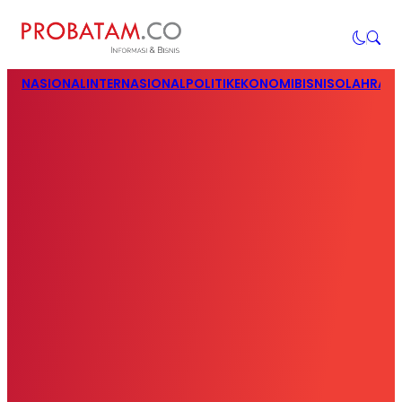
NASIONAL
INTERNASIONAL
POLITIK
EKONOMI
BISNIS
OLAHRAG