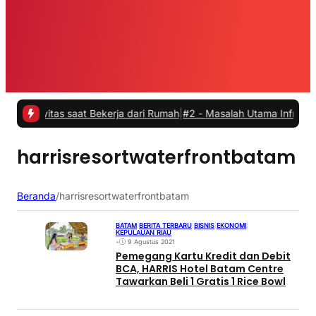
vitas saat Bekerja dari Rumah
|
#2 -
Masalah Utama Infrastruktur Pen
harrisresortwaterfrontbatam
Beranda
/
harrisresortwaterfrontbatam
BATAM
|
BERITA TERBARU
|
BISNIS
|
EKONOMI
|
KEPULAUAN RIAU
•
9 Agustus 2021
Pemegang Kartu Kredit dan Debit
BCA, HARRIS Hotel Batam Centre
Tawarkan Beli 1 Gratis 1 Rice Bowl