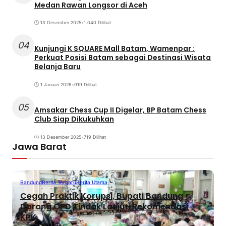
Medan Rawan Longsor di Aceh
13 Desember 2025
•
1.040 Dilihat
04
Kunjungi K SQUARE Mall Batam, Wamenpar :
Perkuat Posisi Batam sebagai Destinasi Wisata
Belanja Baru
1 Januari 2026
•
919 Dilihat
05
Amsakar Chess Cup II Digelar, BP Batam Chess
Club Siap Dikukuhkan
13 Desember 2025
•
719 Dilihat
Jawa Barat
Bandung
Berita Terbaru
Berita Utama
Cegah Praktik Korupsi, Bupati Bandung
Dorong OPD Tindak Lanjuti Rekomendasi
KPK