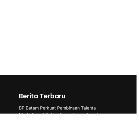
Berita Terbaru
BP Batam Perkuat Pembinaan Talenta
Muda Lewat Batam Prime International
Grassroot Football sebagai Festival 2026
Pangdam III/Siliwangi Sambut Kunjungan