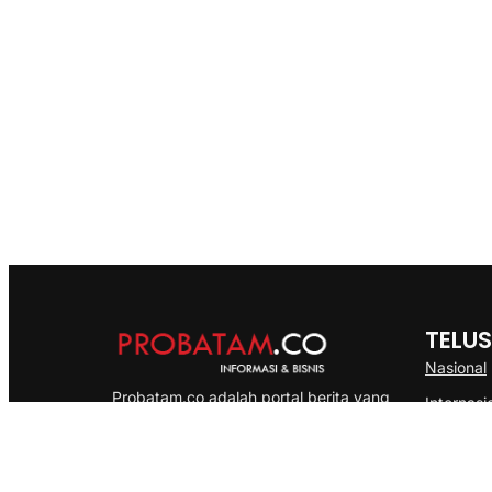
TELUS
Nasional
Probatam.co adalah portal berita yang
Internasi
menyajikan informasi terbaru seputar dan
Bisnis
Kepulauan Riau, Nasional maupun
Ekonomi
International dengan gaya pemberitaan