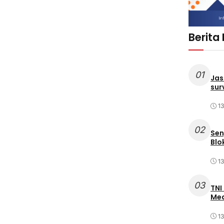
Berita
01
Jas
sur
1
02
Sen
Blo
1
03
TNI
Med
1