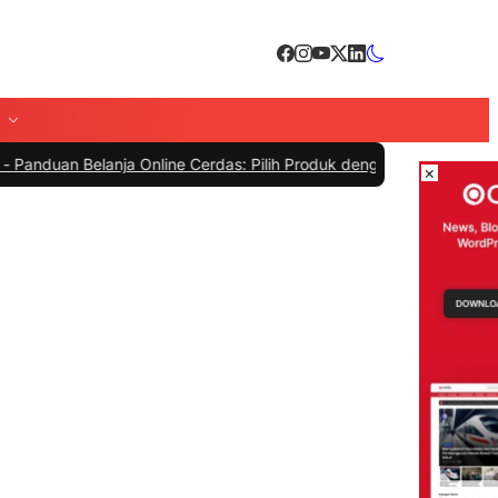
elanja Online Cerdas: Pilih Produk dengan Bijak dan Hindari Penipu
×