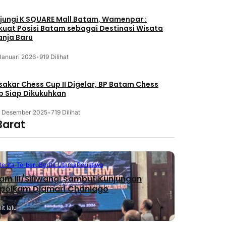
jungi K SQUARE Mall Batam, Wamenpar :
kuat Posisi Batam sebagai Destinasi Wisata
anja Baru
Januari 2026
•
919 Dilihat
akar Chess Cup II Digelar, BP Batam Chess
b Siap Dikukuhkan
3 Desember 2025
•
719 Dilihat
Barat
Berita Terbaru
Berita Utama
Peristiwa
m III/Siliwangi Sambut Kunjungan
polkam Djamari Chaniago
t lalu