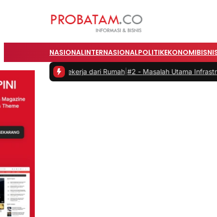
NASIONAL
INTERNASIONAL
POLITIK
EKONOMI
BISNI
as saat Bekerja dari Rumah
|
#2 -
Masalah Utama Infrastruktur Pengis