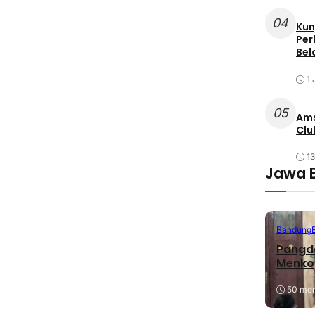
04
Kun
Per
Bel
1 
05
Ams
Clu
1
Jawa 
Bandung
Pangda
Menko
50 meni