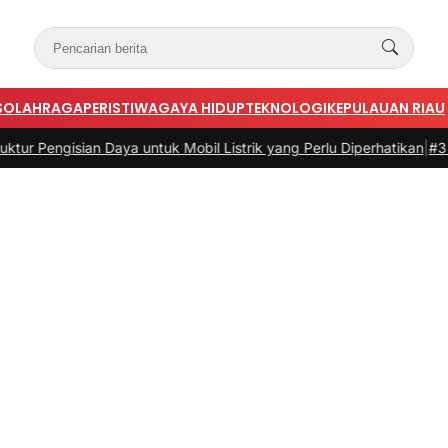
S
OLAHRAGA
PERISTIWA
GAYA HIDUP
TEKNOLOGI
KEPULAUAN RIAU
ian Daya untuk Mobil Listrik yang Perlu Diperhatikan
|
#3 -
Panduan B