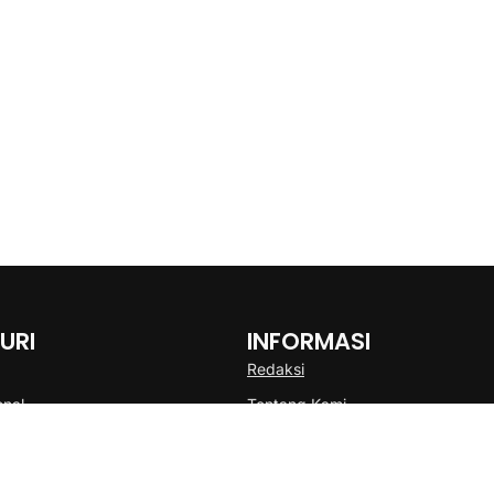
URI
INFORMASI
Redaksi
onal
Tentang Kami
Disclaimer
Pedoman Media Cyber