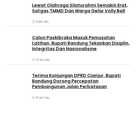
Lewat Olahraga Silaturahmi Semakin Erat,
Satgas TMMD Dan Warga Gelar Volly Ball
9 jam lalu
Calon Paskibraka Masuk Pemusatan
Latihan, Bupati Bandung Tekankan Disiplin,
Integritas Dan Nasionalisme
13 jam lalu
Terima Kunjungan DPRD Cianjur, Bupati
Bandung Dorong Percepatan
Pembangunan Jalan Perbatasan
15 jam lalu