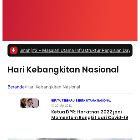
 Rumah
|
#2 -
Masalah Utama Infrastruktur Pengisian Daya untuk Mobil 
Hari Kebangkitan Nasional
Beranda
/
Hari Kebangkitan Nasional
BERITA TERBARU
|
BERITA UTAMA
|
NASIONAL
•
20 Mei 2022
Ketua DPR: Harkitnas 2022 jadi
Momentum Bangkit dari Covid-19