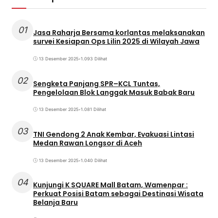
01
Jasa Raharja Bersama korlantas melaksanakan
survei Kesiapan Ops Lilin 2025 di Wilayah Jawa
13 Desember 2025
•
1.093 Dilihat
02
Sengketa Panjang SPR–KCL Tuntas,
Pengelolaan Blok Langgak Masuk Babak Baru
13 Desember 2025
•
1.081 Dilihat
03
TNI Gendong 2 Anak Kembar, Evakuasi Lintasi
Medan Rawan Longsor di Aceh
13 Desember 2025
•
1.040 Dilihat
04
Kunjungi K SQUARE Mall Batam, Wamenpar :
Perkuat Posisi Batam sebagai Destinasi Wisata
Belanja Baru