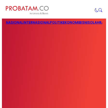
NASIONAL
INTERNASIONAL
POLITIK
EKONOMI
BISNIS
OLAHRAG