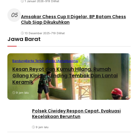
1 Januari 2026
•
919 Dilihat
05
Amsakar Chess Cup II Digelar, BP Batam Chess
Club Siap Dikukuhkan
13 Desember 2025
•
719 Dilihat
Jawa Barat
Bandung
Berita Terbaru
Berita Utama
Nasional
Kesan Reyot dan Kumuh Hilang, Rumah
Gilang Kini Berdinding Tembok Dan Lantai
Keramik
9 jam lalu
Polsek Ciwidey Respon Cepat, Evakuasi
Kecelakaan Beruntun
9 jam lalu