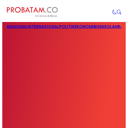
NASIONAL
INTERNASIONAL
POLITIK
EKONOMI
BISNIS
OLAHRAG