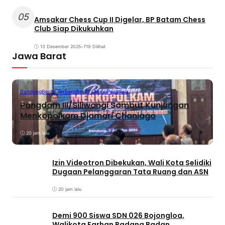
05
Amsakar Chess Cup II Digelar, BP Batam Chess
Club Siap Dikukuhkan
13 Desember 2025
•
719 Dilihat
Jawa Barat
Bandung
Berita Terbaru
Berita Utama
Peristiwa
Pangdam III/Siliwangi Sambut Kunjungan
Menkopolkam Djamari Chaniago
20 jam lalu
Izin Videotron Dibekukan, Wali Kota Selidiki
Dugaan Pelanggaran Tata Ruang dan ASN
20 jam lalu
Demi 900 Siswa SDN 026 Bojongloa,
Walikota Farhan Padang Badan