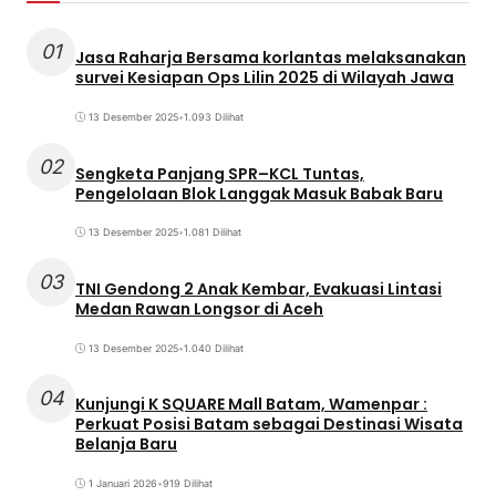
01
Jasa Raharja Bersama korlantas melaksanakan
survei Kesiapan Ops Lilin 2025 di Wilayah Jawa
13 Desember 2025
•
1.093 Dilihat
02
Sengketa Panjang SPR–KCL Tuntas,
Pengelolaan Blok Langgak Masuk Babak Baru
13 Desember 2025
•
1.081 Dilihat
03
TNI Gendong 2 Anak Kembar, Evakuasi Lintasi
Medan Rawan Longsor di Aceh
13 Desember 2025
•
1.040 Dilihat
04
Kunjungi K SQUARE Mall Batam, Wamenpar :
Perkuat Posisi Batam sebagai Destinasi Wisata
Belanja Baru
1 Januari 2026
•
919 Dilihat