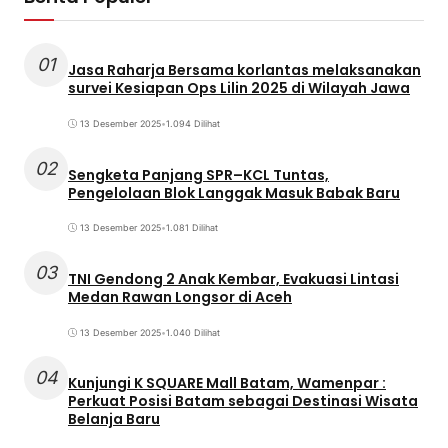
01
Jasa Raharja Bersama korlantas melaksanakan
survei Kesiapan Ops Lilin 2025 di Wilayah Jawa
13 Desember 2025
•
1.094 Dilihat
02
Sengketa Panjang SPR–KCL Tuntas,
Pengelolaan Blok Langgak Masuk Babak Baru
13 Desember 2025
•
1.081 Dilihat
03
TNI Gendong 2 Anak Kembar, Evakuasi Lintasi
Medan Rawan Longsor di Aceh
13 Desember 2025
•
1.040 Dilihat
04
Kunjungi K SQUARE Mall Batam, Wamenpar :
Perkuat Posisi Batam sebagai Destinasi Wisata
Belanja Baru