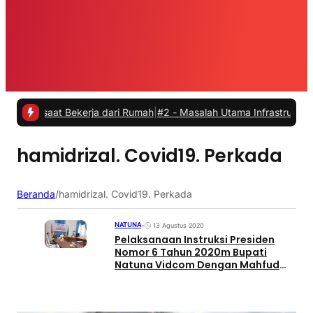
s saat Bekerja dari Rumah
|
#2 -
Masalah Utama Infrastruktur Pengisi
hamidrizal. Covid19. Perkada
Beranda
/
hamidrizal. Covid19. Perkada
NATUNA
•
13 Agustus 2020
Pelaksanaan Instruksi Presiden
Nomor 6 Tahun 2020m Bupati
Natuna Vidcom Dengan Mahfud
MD