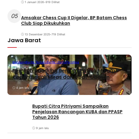
1 Januari 2026
•
919 Dilihat
05
Amsakar Chess Cup II Digelar, BP Batam Chess
Club Siap Dikukuhkan
13 Desember 2025
•
719 Dilihat
Jawa Barat
Bandung
Berita Terbaru
Berita Utama
Peristiwa
Pemkab Bandung Perkuat Patroli Malam,
Cegah Begal, Miras dan Obat-Obatan
4 jam lalu
Bupati Citra Pitriyami Sampaikan
Penjelasan Rancangan KUBA dan PPASP
Tahun 2026
9 jam lalu