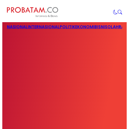
NASIONAL
INTERNASIONAL
POLITIK
EKONOMI
BISNIS
OLAHRAG