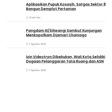
Aplikasikan Pupuk Kosasih, Satgas Sektor 8
Bangun Demplot Pertanian
22 jam lalu
Pangdam III/Siliwangi Sambut Kunjungan
Menkopolkam Djamari Chaniago
7 Agustus 2026
Izin Videotron Dibekukan, Wali Kota Selidiki
Dugaan Pelanggaran Tata Ruang dan ASN
7 Agustus 2026