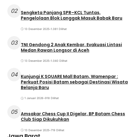
02
Sengketa Panjang SPR–KCL Tuntas,
Pengelolaan Blok Langgak Masuk Babak Baru
13 Desember 2025
•
1.081 Dilihat
03
TNI Gendong 2 Anak Kembar, Evakuasi Lintasi
Medan Rawan Longsor di Aceh
13 Desember 2025
•
1.040 Dilihat
04
Kunjungi K SQUARE Mall Batam, Wamenpar :
Perkuat Posisi Batam sebagai Destinasi Wisata
Belanja Baru
1 Januari 2026
•
918 Dilihat
05
Amsakar Chess Cup II Digelar, BP Batam Chess
Club Siap Dikukuhkan
13 Desember 2025
•
719 Dilihat
Jawa Barat