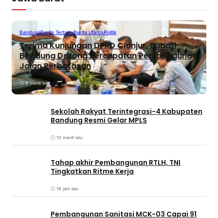
Bandung
Berita Terbaru
Berita Utama
Politik
Terima Kunjungan DPRD Cianjur, Bupati
Bandung Dorong Percepatan Pembangunan
Jalan Perbatasan
8 menit lalu
Sekolah Rakyat Terintegrasi-4 Kabupaten
Bandung Resmi Gelar MPLS
10 menit lalu
Tahap akhir Pembangunan RTLH, TNI
Tingkatkan Ritme Kerja
18 jam lalu
Pembangunan Sanitasi MCK-03 Capai 91