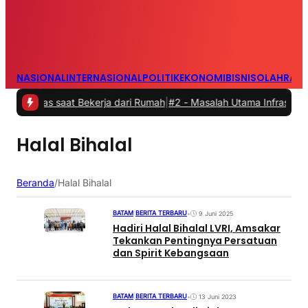
NASIONAL
INTERNASIONAL
POLITIK
EKONOMI
BISNIS
OLAHRAG
tas saat Bekerja dari Rumah
|
#2 -
Masalah Utama Infrastruktur Peng
Halal Bihalal
Beranda
/
Halal Bihalal
BATAM
|
BERITA TERBARU
•
9 Juni 2025
Hadiri Halal Bihalal LVRI, Amsakar
Tekankan Pentingnya Persatuan
dan Spirit Kebangsaan
BATAM
|
BERITA TERBARU
•
13 Juni 2023