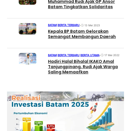
Muhammad Rudi Ajak GP Ansor
Batam Tingkatkan Solidaritas
BATAM
|
BERITA TERBARU
•
13 Mei 2023
Kepala BP Batam Gelorakan
Semangat Membangun Daerah
BATAM
|
BERITA TERBARU
|
BERITA UTAMA
•
17 Mei 2022
Hadiri Halal Bihalal IKAKO Amal
Tanjungpinang, Rudi Ajak Warga
Saling Memaafkan