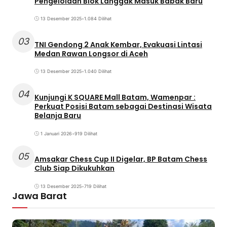
Pengelolaan Blok Langgak Masuk Babak Baru
13 Desember 2025
•
1.084 Dilihat
03
TNI Gendong 2 Anak Kembar, Evakuasi Lintasi
Medan Rawan Longsor di Aceh
13 Desember 2025
•
1.040 Dilihat
04
Kunjungi K SQUARE Mall Batam, Wamenpar :
Perkuat Posisi Batam sebagai Destinasi Wisata
Belanja Baru
1 Januari 2026
•
919 Dilihat
05
Amsakar Chess Cup II Digelar, BP Batam Chess
Club Siap Dikukuhkan
13 Desember 2025
•
719 Dilihat
Jawa Barat