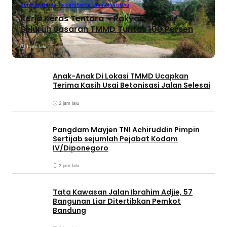
Bandung
Berita Terbaru
Berita Utama
Peristiwa
Kerja Keras Tentara – Rakyat, Hampir
Seluruh Sasaran TMMD Tuntas 100 Persen
1 jam lalu
Anak-Anak Di Lokasi TMMD Ucapkan
Terima Kasih Usai Betonisasi Jalan Selesai
2 jam lalu
Pangdam Mayjen TNI Achiruddin Pimpin
Sertijab sejumlah Pejabat Kodam
IV/Diponegoro
2 jam lalu
Tata Kawasan Jalan Ibrahim Adjie, 57
Bangunan Liar Ditertibkan Pemkot
Bandung