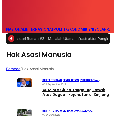
NASIONAL
INTERNASIONAL
POLITIK
EKONOMI
BISNIS
OLAHRAG
kerja dari Rumah
|
#2 -
Masalah Utama Infrastruktur Pengisian Daya u
Hak Asasi Manusia
Beranda
/
Hak Asasi Manusia
BERITA TERBARU
|
BERITA UTAMA
|
INTERNASIONAL
•
2 September 2022
AS Minta China Tanggung Jawab
Atas Dugaan Kejahatan di Xinjiang
BERITA TERBARU
|
BERITA UTAMA
|
NASIONAL
•
24 Juni 2022