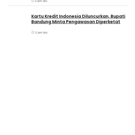
2 jam lalu
Kartu Kredit Indonesia Diluncurkan, Bupati
Bandung Minta Pengawasan Diperketat
3 jam lalu