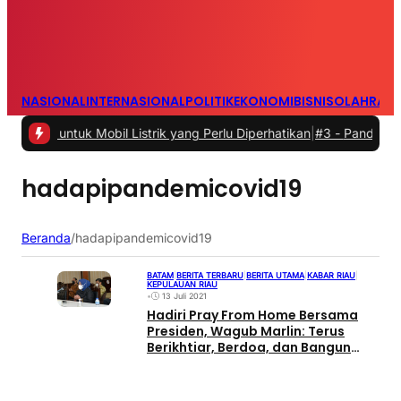
NASIONAL
INTERNASIONAL
POLITIK
EKONOMI
BISNIS
OLAHRAG
a untuk Mobil Listrik yang Perlu Diperhatikan
|
#3 -
Panduan Belanja 
hadapipandemicovid19
Beranda
/
hadapipandemicovid19
BATAM
|
BERITA TERBARU
|
BERITA UTAMA
|
KABAR RIAU
|
KEPULAUAN RIAU
•
13 Juli 2021
Hadiri Pray From Home Bersama
Presiden, Wagub Marlin: Terus
Berikhtiar, Berdoa, dan Bangun
Optimisme