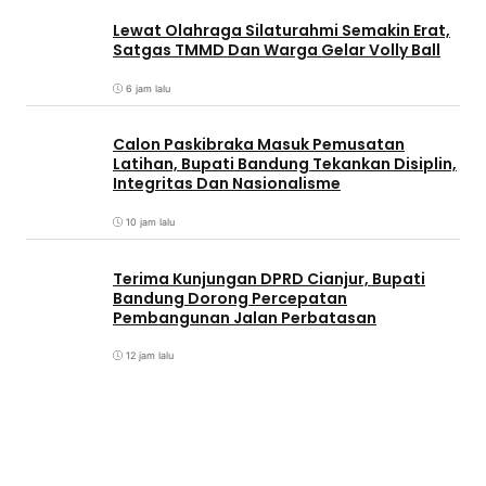
Lewat Olahraga Silaturahmi Semakin Erat,
Satgas TMMD Dan Warga Gelar Volly Ball
6 jam lalu
Calon Paskibraka Masuk Pemusatan
Latihan, Bupati Bandung Tekankan Disiplin,
Integritas Dan Nasionalisme
10 jam lalu
Terima Kunjungan DPRD Cianjur, Bupati
Bandung Dorong Percepatan
Pembangunan Jalan Perbatasan
12 jam lalu