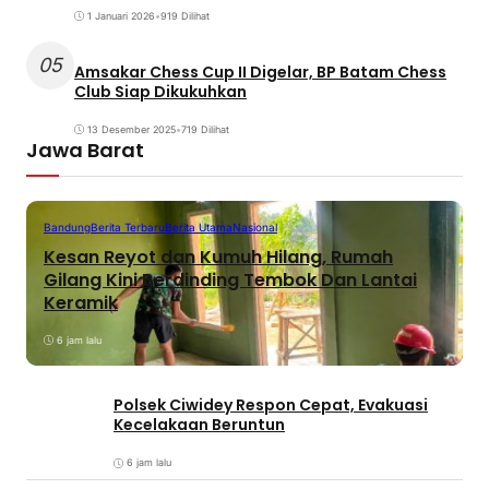
1 Januari 2026
•
919 Dilihat
05
Amsakar Chess Cup II Digelar, BP Batam Chess
Club Siap Dikukuhkan
13 Desember 2025
•
719 Dilihat
Jawa Barat
Bandung
Berita Terbaru
Berita Utama
Nasional
Kesan Reyot dan Kumuh Hilang, Rumah
Gilang Kini Berdinding Tembok Dan Lantai
Keramik
6 jam lalu
Polsek Ciwidey Respon Cepat, Evakuasi
Kecelakaan Beruntun
6 jam lalu