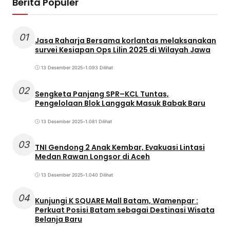
Berita Populer
01
Jasa Raharja Bersama korlantas melaksanakan
survei Kesiapan Ops Lilin 2025 di Wilayah Jawa
13 Desember 2025
•
1.093 Dilihat
02
Sengketa Panjang SPR–KCL Tuntas,
Pengelolaan Blok Langgak Masuk Babak Baru
13 Desember 2025
•
1.081 Dilihat
03
TNI Gendong 2 Anak Kembar, Evakuasi Lintasi
Medan Rawan Longsor di Aceh
13 Desember 2025
•
1.040 Dilihat
04
Kunjungi K SQUARE Mall Batam, Wamenpar :
Perkuat Posisi Batam sebagai Destinasi Wisata
Belanja Baru