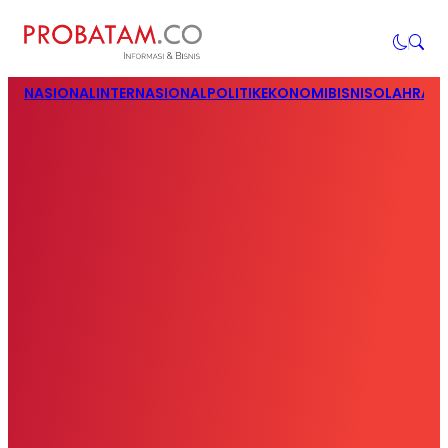
NASIONAL
INTERNASIONAL
POLITIK
EKONOMI
BISNIS
OLAHRAG