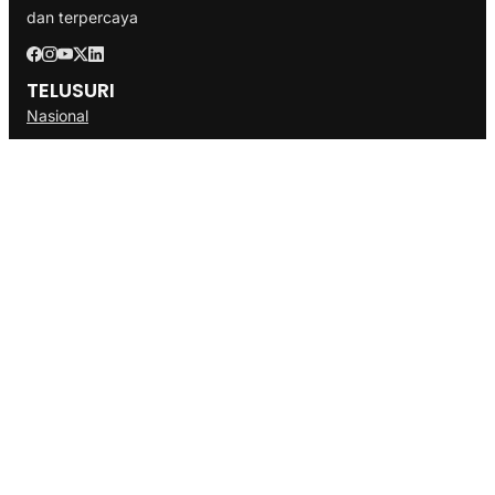
dan terpercaya
TELUSURI
Nasional
Internasional
Bisnis
Ekonomi
Politik
Olahraga
INFORMASI
Redaksi
Tentang Kami
Disclaimer
Pedoman Media Cyber
SOP