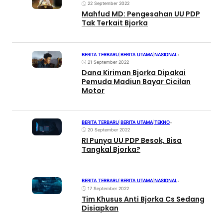
22 September 2022
Mahfud MD: Pengesahan UU PDP
Tak Terkait Bjorka
BERITA TERBARU
|
BERITA UTAMA
|
NASIONAL
•
21 September 2022
Dana Kiriman Bjorka Dipakai
Pemuda Madiun Bayar Cicilan
Motor
BERITA TERBARU
|
BERITA UTAMA
|
TEKNO
•
20 September 2022
RI Punya UU PDP Besok, Bisa
Tangkal Bjorka?
BERITA TERBARU
|
BERITA UTAMA
|
NASIONAL
•
17 September 2022
Tim Khusus Anti Bjorka Cs Sedang
Disiapkan