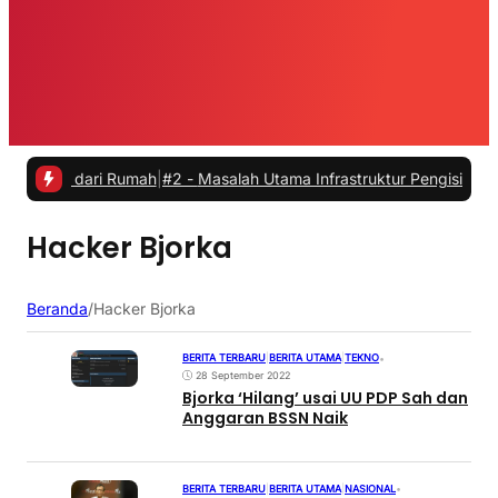
ja dari Rumah
|
#2 -
Masalah Utama Infrastruktur Pengisian Daya untuk
Hacker Bjorka
Beranda
/
Hacker Bjorka
BERITA TERBARU
|
BERITA UTAMA
|
TEKNO
•
28 September 2022
Bjorka ‘Hilang’ usai UU PDP Sah dan
Anggaran BSSN Naik
BERITA TERBARU
|
BERITA UTAMA
|
NASIONAL
•