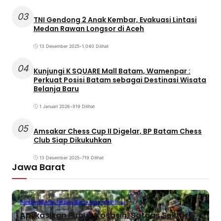
03
TNI Gendong 2 Anak Kembar, Evakuasi Lintasi
Medan Rawan Longsor di Aceh
13 Desember 2025
•
1.040 Dilihat
04
Kunjungi K SQUARE Mall Batam, Wamenpar :
Perkuat Posisi Batam sebagai Destinasi Wisata
Belanja Baru
1 Januari 2026
•
919 Dilihat
05
Amsakar Chess Cup II Digelar, BP Batam Chess
Club Siap Dikukuhkan
13 Desember 2025
•
719 Dilihat
Jawa Barat
Bandung
Berita Terbaru
Berita Utama
Peristiwa
Aplikasikan Pupuk Kosasih, Satgas Sektor 8