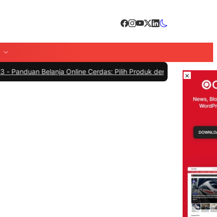
 Belanja Online Cerdas: Pilih Produk dengan Bijak dan Hindari Peni
×