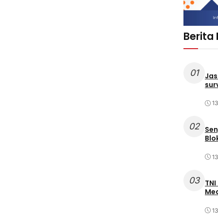
Berita
01
Jas
sur
1
02
Sen
Blo
1
03
TNI
Med
1