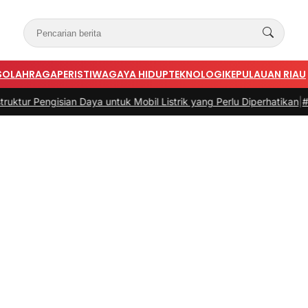
S
OLAHRAGA
PERISTIWA
GAYA HIDUP
TEKNOLOGI
KEPULAUAN RIAU
isian Daya untuk Mobil Listrik yang Perlu Diperhatikan
|
#3 -
Panduan