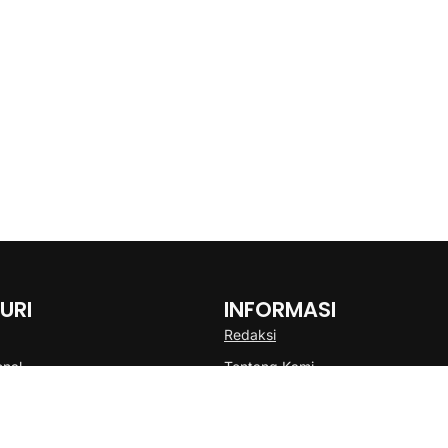
URI
INFORMASI
Redaksi
onal
Tentang Kami
Disclaimer
Pedoman Media Cyber