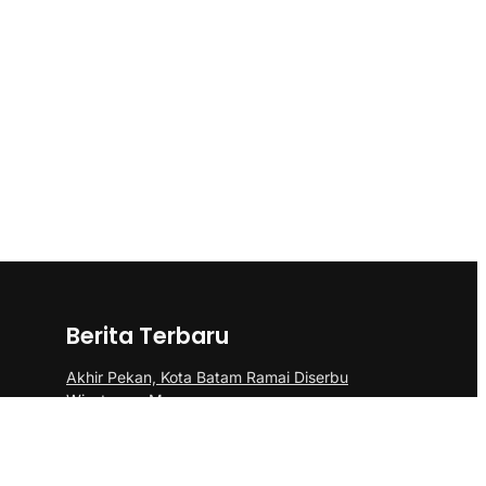
Berita Terbaru
Akhir Pekan, Kota Batam Ramai Diserbu
Wisatawan Mancanegara
Polsek Sei Beduk Bersama Tim Gabungan
Polresta Barelang Ungkap Tiga Kasus