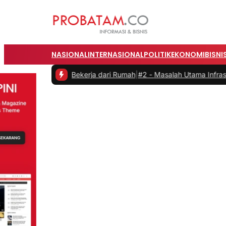
NASIONAL
INTERNASIONAL
POLITIK
EKONOMI
BISNI
itas saat Bekerja dari Rumah
|
#2 -
Masalah Utama Infrastruktur Peng