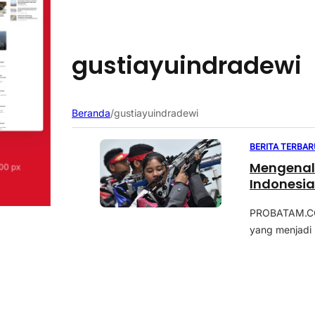
gustiayuindradewi
Beranda
/
gustiayuindradewi
BERITA TERBAR
Mengenal 
Indonesia
PROBATAM.CO, 
yang menjadi 