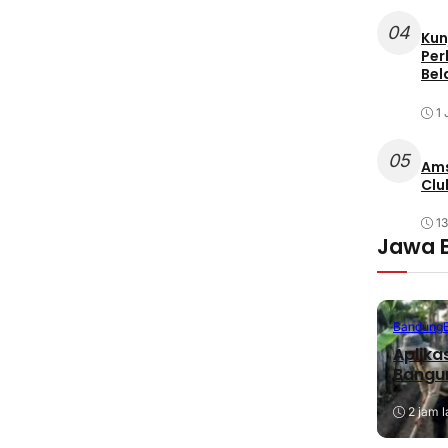
04
Kun
Per
Bel
1 
05
Ams
Clu
1
Jawa 
Bandung
Aplika
Bangu
2 jam l