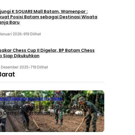
jungi K SQUARE Mall Batam, Wamenpar :
kuat Posisi Batam sebagai Destinasi Wisata
anja Baru
Januari 2026
•
919 Dilihat
akar Chess Cup II Digelar, BP Batam Chess
b Siap Dikukuhkan
3 Desember 2025
•
719 Dilihat
Barat
Berita Terbaru
Berita Utama
Peristiwa
sikan Pupuk Kosasih, Satgas Sektor 8
n Demplot Pertanian
alu