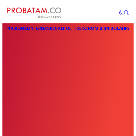
NASIONAL
INTERNASIONAL
POLITIK
EKONOMI
BISNIS
OLAHRAG