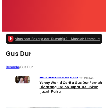
ivitas saat Bekerja dari Rumah
|
#2 -
Masalah Utama Infrastruktur P
Gus Dur
Beranda
/
Gus Dur
BERITA TERBARU
|
NASIONAL
|
POLITIK
•
1 Mei 2025
Yenny Wahid Cerita Gus Dur Pernah
Didatangi Calon Bupati Keluhkan
Ijazah Palsu