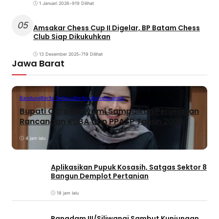
1 Januari 2026
•
919 Dilihat
05
Amsakar Chess Cup II Digelar, BP Batam Chess
Club Siap Dikukuhkan
13 Desember 2025
•
719 Dilihat
Jawa Barat
Bandung
Berita Terbaru
Berita Utama
Nasional
Bupati Citra Pitriyami Sampaikan Penjelasan
Rancangan KUBA dan PPASP Tahun 2026
4 jam lalu
Aplikasikan Pupuk Kosasih, Satgas Sektor 8
Bangun Demplot Pertanian
18 jam lalu
Pangdam III/Siliwangi Sambut Kunjungan