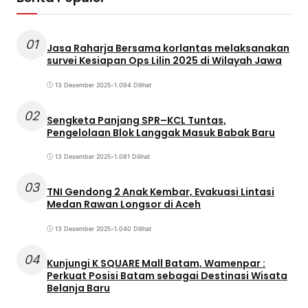
01
Jasa Raharja Bersama korlantas melaksanakan
survei Kesiapan Ops Lilin 2025 di Wilayah Jawa
13 Desember 2025
•
1.094 Dilihat
02
Sengketa Panjang SPR–KCL Tuntas,
Pengelolaan Blok Langgak Masuk Babak Baru
13 Desember 2025
•
1.081 Dilihat
03
TNI Gendong 2 Anak Kembar, Evakuasi Lintasi
Medan Rawan Longsor di Aceh
13 Desember 2025
•
1.040 Dilihat
04
Kunjungi K SQUARE Mall Batam, Wamenpar :
Perkuat Posisi Batam sebagai Destinasi Wisata
Belanja Baru