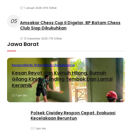
1 Januari 2026
•
919 Dilihat
05
Amsakar Chess Cup II Digelar, BP Batam Chess
Club Siap Dikukuhkan
13 Desember 2025
•
719 Dilihat
Jawa Barat
Bandung
Berita Terbaru
Berita Utama
Nasional
Kesan Reyot dan Kumuh Hilang, Rumah
Gilang Kini Berdinding Tembok Dan Lantai
Keramik
7 jam lalu
Polsek Ciwidey Respon Cepat, Evakuasi
Kecelakaan Beruntun
7 jam lalu