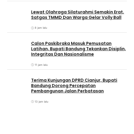
Lewat Olahraga Silaturahmi Semakin Erat,
Satgas TMMD Dan Warga Gelar Volly Ball
8 jam lalu
Calon Paskibraka Masuk Pemusatan
Latihan, Bupati Bandung Tekankan Disiplin,
Integritas Dan Nasionalisme
11 jam lalu
Terima Kunjungan DPRD Cianjur, Bupati
Bandung Dorong Percepatan
Pembangunan Jalan Perbatasan
13 jam lalu