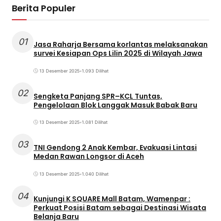
Berita Populer
01
Jasa Raharja Bersama korlantas melaksanakan
survei Kesiapan Ops Lilin 2025 di Wilayah Jawa
13 Desember 2025
•
1.093 Dilihat
02
Sengketa Panjang SPR–KCL Tuntas,
Pengelolaan Blok Langgak Masuk Babak Baru
13 Desember 2025
•
1.081 Dilihat
03
TNI Gendong 2 Anak Kembar, Evakuasi Lintasi
Medan Rawan Longsor di Aceh
13 Desember 2025
•
1.040 Dilihat
04
Kunjungi K SQUARE Mall Batam, Wamenpar :
Perkuat Posisi Batam sebagai Destinasi Wisata
Belanja Baru