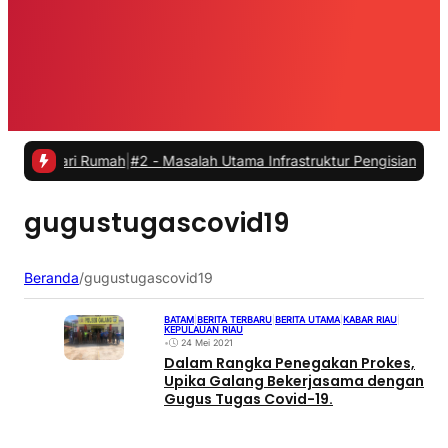
 dari Rumah
|
#2 -
Masalah Utama Infrastruktur Pengisian Daya untuk M
gugustugascovid19
Beranda
/
gugustugascovid19
BATAM
|
BERITA TERBARU
|
BERITA UTAMA
|
KABAR RIAU
|
KEPULAUAN RIAU
•
24 Mei 2021
Dalam Rangka Penegakan Prokes,
Upika Galang Bekerjasama dengan
Gugus Tugas Covid-19.