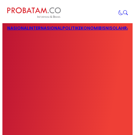
NASIONAL
INTERNASIONAL
POLITIK
EKONOMI
BISNIS
OLAHRAG