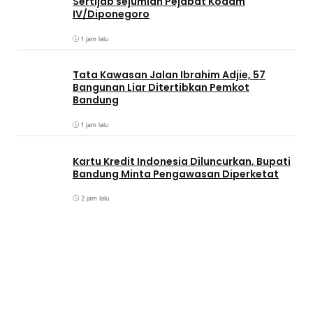
Sertijab sejumlah Pejabat Kodam
IV/Diponegoro
1 jam lalu
Tata Kawasan Jalan Ibrahim Adjie, 57
Bangunan Liar Ditertibkan Pemkot
Bandung
1 jam lalu
Kartu Kredit Indonesia Diluncurkan, Bupati
Bandung Minta Pengawasan Diperketat
2 jam lalu