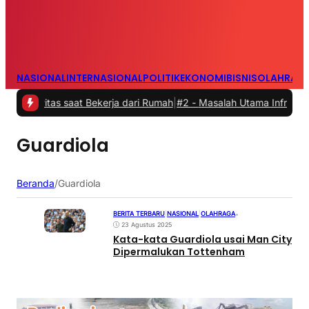
NASIONAL
INTERNASIONAL
POLITIK
EKONOMI
BISNIS
OLAHRAG
vitas saat Bekerja dari Rumah
|
#2 -
Masalah Utama Infrastruktur Pe
Guardiola
Beranda
/
Guardiola
BERITA TERBARU
|
NASIONAL
|
OLAHRAGA
•
23 Agustus 2025
Kata-kata Guardiola usai Man City
Dipermalukan Tottenham