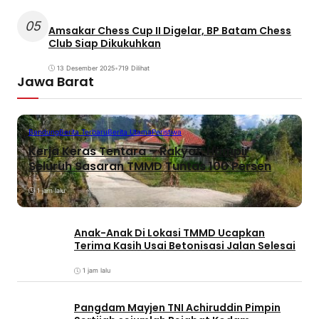
05
Amsakar Chess Cup II Digelar, BP Batam Chess
Club Siap Dikukuhkan
13 Desember 2025
•
719 Dilihat
Jawa Barat
Bandung
Berita Terbaru
Berita Utama
Peristiwa
Kerja Keras Tentara – Rakyat, Hampir
Seluruh Sasaran TMMD Tuntas 100 Persen
1 jam lalu
Anak-Anak Di Lokasi TMMD Ucapkan
Terima Kasih Usai Betonisasi Jalan Selesai
1 jam lalu
Pangdam Mayjen TNI Achiruddin Pimpin