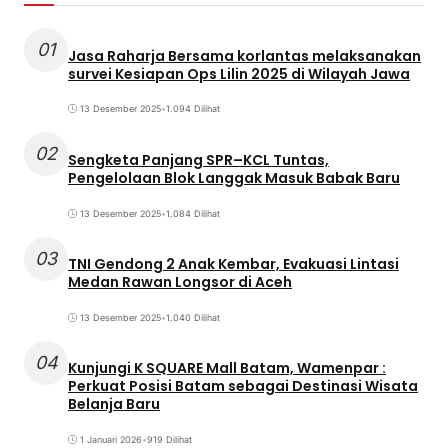
01
Jasa Raharja Bersama korlantas melaksanakan
survei Kesiapan Ops Lilin 2025 di Wilayah Jawa
13 Desember 2025
•
1.094 Dilihat
02
Sengketa Panjang SPR–KCL Tuntas,
Pengelolaan Blok Langgak Masuk Babak Baru
13 Desember 2025
•
1.084 Dilihat
03
TNI Gendong 2 Anak Kembar, Evakuasi Lintasi
Medan Rawan Longsor di Aceh
13 Desember 2025
•
1.040 Dilihat
04
Kunjungi K SQUARE Mall Batam, Wamenpar :
Perkuat Posisi Batam sebagai Destinasi Wisata
Belanja Baru
1 Januari 2026
•
919 Dilihat